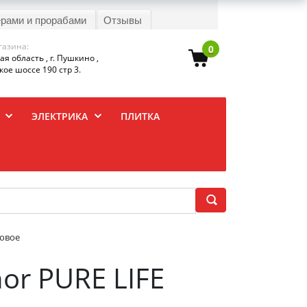
ерами и прорабами
Отзывы
газина:
0
я область , г. Пушкино ,
ое шоссе 190 стр 3.
ЭЛЕКТРИКА
ПЛИТКА
товое
or PURE LIFE