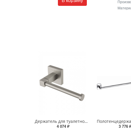
В корзину
Произв
Матери
Держатель для туалетной бумаги Wonzon & Woghand POLO WW-8906-BN брашированный никель
4 074 ₽
3 776 