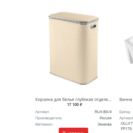
Корзина для белья глубокая отделка Ромб бежевый кант хром RLH-BG-9
17 100 ₽
Артикул
RLH-BG-9
Бренд
Производитель
Россия
Артикул
OLLI17
Материал
Экокожа
FP17S