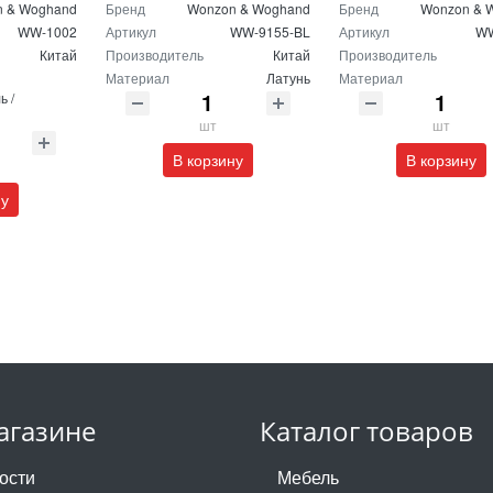
 & Woghand
Бренд
Wonzon & Woghand
Бренд
Wonzon & 
WW-1002
Артикул
WW-9155-BL
Артикул
WW
Китай
Производитель
Китай
Производитель
Материал
Латунь
Материал
ь /
шт
шт
В корзину
В корзину
ну
агазине
Каталог товаров
ости
Мебель