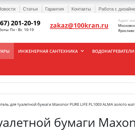
Новости
Статьи
Гарантия
Контакты
Работа с дизайн
Адрес ма
967) 201-20-19
zakaz@100kran.ru
Московска
оты: Пн - Вс 10-19
Ярославск
УАРЫ
ИНЖЕНЕРНАЯ САНТЕХНИКА
ВОДОНАГРЕВАТЕЛИ
тель для туалетной бумаги Maxonor PURE LIFE PL1003 ALMA золото ма
уалетной бумаги Maxon