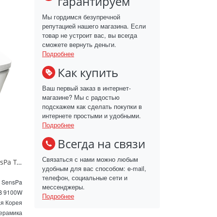
гарантируем
Мы гордимся безупречной
репутацией нашего магазина. Если
товар не устроит вас, вы всегда
сможете вернуть деньги.
Подробнее
Как купить
Ваш первый заказ в интернет-
магазине? Мы с радостью
подскажем как сделать покупки в
интернете простыми и удобными.
Подробнее
Всегда на связи
Связаться с нами можно любым
Электронный унитаз биде SensPa Tankless TCB 9100W белый
удобным для вас способом: e-mail,
телефон, социальные сети и
SensPa
мессенджеры.
B 9100W
Подробнее
я Корея
ерамика