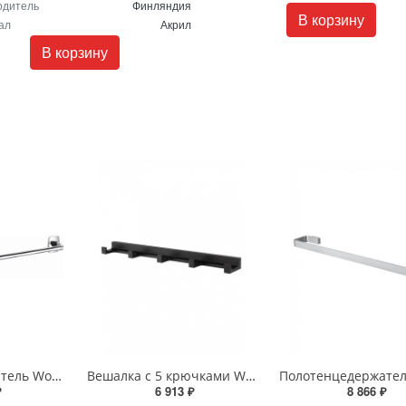
одитель
Финляндия
В корзину
ал
Акрил
В корзину
Полотенцедержатель Wonzon & Woghand PORTO WW-1002 хром
Вешалка с 5 крючками Wonzon & Woghand ECLIPSE ECLIPSE WW-9155-BL черный
₽
6 913 ₽
8 866 ₽