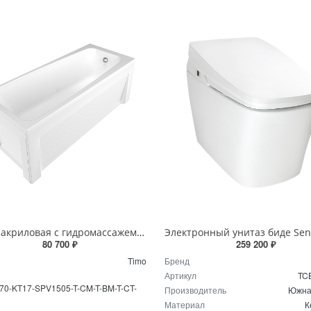
Ванна акриловая с гидромассажем 170х70 см Timo OLLI1770-KT17-SPV1505-T-CM-T-BM-T-CT-FP17S белая
80 700 ₽
259 200 ₽
Timo
Бренд
Артикул
TC
70-KT17-SPV1505-T-CM-T-BM-T-CT-
Производитель
Южна
Материал
К