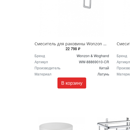
Смеситель для раковины Wonzon & Woghand FRAME WW-88869010-CR хром
22 798 ₽
Бренд
Wonzon & Woghand
Бренд
Артикул
WW-88869010-CR
Артикул
Производитель
Китай
Произв
Материал
Латунь
Матери
В корзину