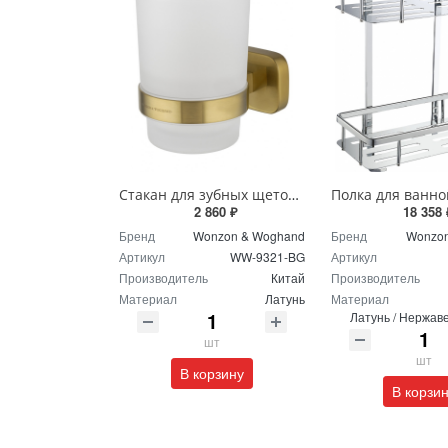
Стакан для зубных щеток с держателем Wonzon & Woghand GRAFFITY WW-9321-BG брашированное золото
2 860 ₽
18 358 
Бренд
Wonzon & Woghand
Бренд
Wonzon
Артикул
WW-9321-BG
Артикул
Производитель
Китай
Производитель
Материал
Латунь
Материал
Латунь / Нержав
шт
шт
В корзину
В корзи