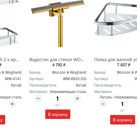
Полка для ванной 2-х ярусная Wonzon & Woghand WW-4141 хром
Водосгон для стёкол WONZON & WOGHAND WW-8923-DG POLO темное золото
₽
4 792 ₽
7 837 ₽
 & Woghand
Бренд
Wonzon & Woghand
Бренд
Wonzon & 
WW-4141
Артикул
WW-8923-DG
Артикул
W
Китай
Производитель
Китай
Производитель
Материал
Нержавеющая сталь
Материал
еющая сталь
Латунь / Нержавеющ
шт
шт
В корзину
ну
В корзину