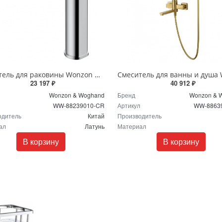
Смеситель для раковины Wonzon & Woghand FRAME WW-88239010-CR хром
23 197 ₽
40 912 ₽
Wonzon & Woghand
Бренд
Wonzon & 
WW-88239010-CR
Артикул
WW-8863
одитель
Китай
Производитель
ал
Латунь
Материал
В корзину
В корзину