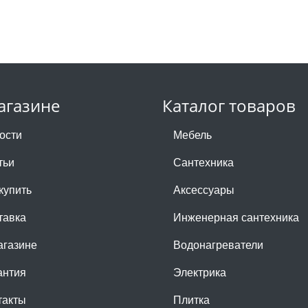
агазине
Каталог товаров
ости
Мебель
тьи
Сантехника
купить
Аксессуары
тавка
Инженерная сантехника
агазине
Водонагреватели
антия
Электрика
такты
Плитка