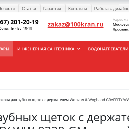
Новости
Статьи
Гарантия
Контакты
Работа с дизайн
Адрес ма
967) 201-20-19
zakaz@100kran.ru
Московска
оты: Пн - Вс 10-19
Ярославск
УАРЫ
ИНЖЕНЕРНАЯ САНТЕХНИКА
ВОДОНАГРЕВАТЕЛИ
такана для зубных щеток с держателем Wonzon & Woghand GRAFFITY W
 зубных щеток с держа