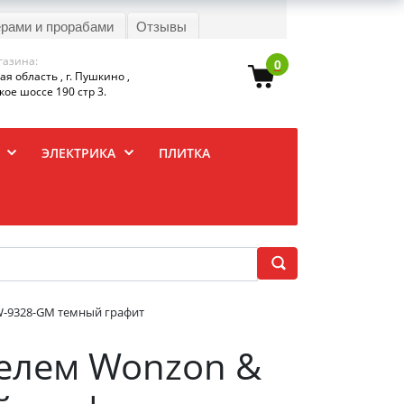
ерами и прорабами
Отзывы
газина:
0
я область , г. Пушкино ,
ое шоссе 190 стр 3.
ЭЛЕКТРИКА
ПЛИТКА
W-9328-GM темный графит
телем Wonzon &