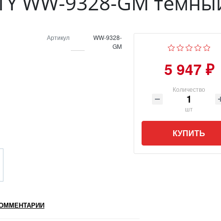
TY WW-9328-GM темны
Артикул
WW-9328-
GM
5 947 ₽
Количество
шт
КУПИТЬ
ОММЕНТАРИИ