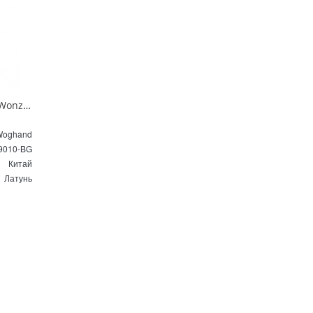
Смеситель для ванны и душа Wonzon & Woghand FRAME WW-88639010-BG брашированное золото
Woghand
9010-BG
Китай
Латунь