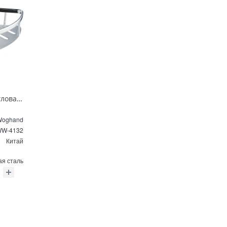
Полка для ванной угловая Wonzon & Woghand WW-4132 хром
Woghand
W-4132
Китай
ая сталь