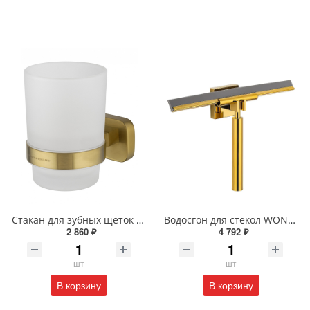
Стакан для зубных щеток с держателем Wonzon & Woghand GRAFFITY WW-9321-BG брашированное золото
Водосгон для стёкол WONZON & WOGHAND WW-8923-DG POLO темное золото
2 860 ₽
4 792 ₽
шт
шт
В корзину
В корзину