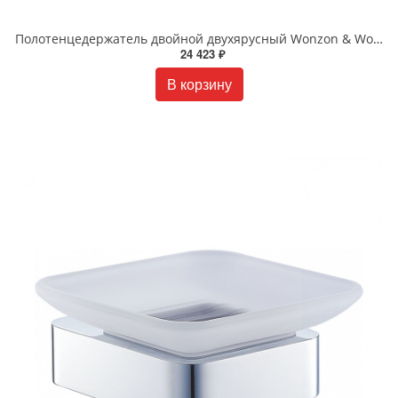
Полотенцедержатель двойной двухярусный Wonzon & Woghand WW-9581 хром
24 423 ₽
В корзину