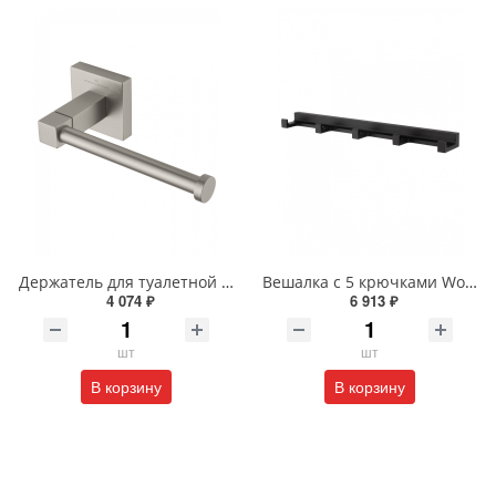
Держатель для туалетной бумаги Wonzon & Woghand POLO WW-8906-BN брашированный никель
Вешалка с 5 крючками Wonzon & Woghand ECLIPSE ECLIPSE WW-9155-BL черный
4 074 ₽
6 913 ₽
шт
шт
В корзину
В корзину