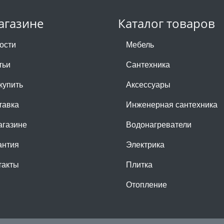
агазине
Каталог товаров
ости
Мебель
тьи
Сантехника
купить
Аксессуары
тавка
Инженерная сантехника
агазине
Водонагреватели
антия
Электрика
такты
Плитка
Отопление