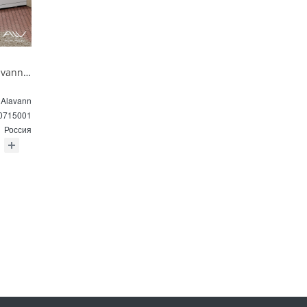
Экран под ванну Alavann ALV0715001 Alt 170 раздвижной белый
Alavann
0715001
Россия