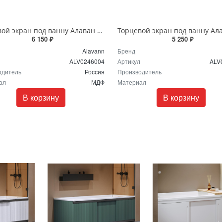
Торцевой экран под ванну Алаван Альт 75 см черный мрамор ALV0246004
6 150 ₽
5 250 ₽
Alavann
Бренд
ALV0246004
Артикул
ALV
одитель
Россия
Производитель
ал
МДФ
Материал
В корзину
В корзину