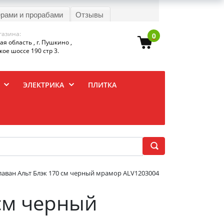
ерами и прорабами
Отзывы
газина:
0
я область , г. Пушкино ,
ое шоссе 190 стр 3.
ЭЛЕКТРИКА
ПЛИТКА
лаван Альт Блэк 170 см черный мрамор ALV1203004
 см черный