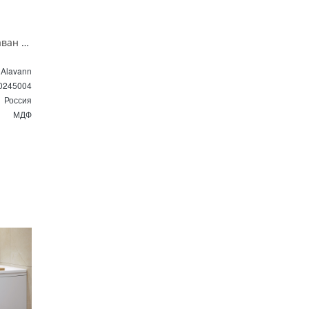
Торцевой экран под ванну Алаван Альт 70 см черный мрамор ALV0245004
Alavann
0245004
Россия
МДФ