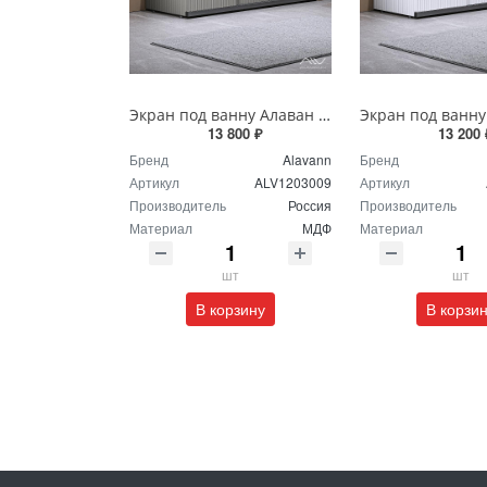
Экран под ванну Алаван Альт Блэк 170 см серый ALV1203009
13 800 ₽
13 200 
Бренд
Alavann
Бренд
Артикул
ALV1203009
Артикул
Производитель
Россия
Производитель
Материал
МДФ
Материал
шт
шт
В корзину
В корзи