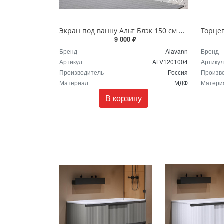
Экран под ванну Альт Блэк 150 см черный мрамор ALV1201004
9 000 ₽
Бренд
Alavann
Бренд
Артикул
ALV1201004
Артикул
Производитель
Россия
Произв
Материал
МДФ
Матери
В корзину