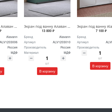
Экран под ванну Алаван Альт Блэк 170 см белый ALV1203006
Экран под ванну Алаван Альт Блэк 170 см зеленый ALV1203010
₽
13 800 ₽
7 100 ₽
Alavann
Бренд
Alavann
Бренд
ALV1203006
Артикул
ALV1203010
Артикул
ALV
Россия
Производитель
Россия
Производитель
МДФ
Материал
МДФ
шт
шт
В корзину
ну
В корзину