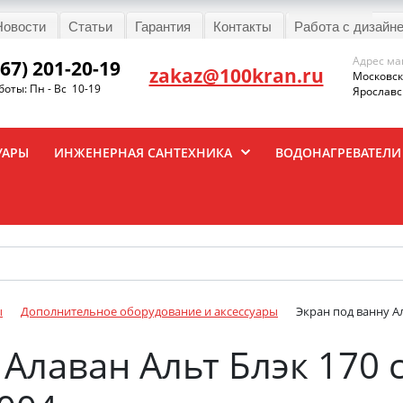
Новости
Статьи
Гарантия
Контакты
Работа с дизайн
Адрес ма
967) 201-20-19
zakaz@100kran.ru
Московска
оты: Пн - Вс 10-19
Ярославск
УАРЫ
ИНЖЕНЕРНАЯ САНТЕХНИКА
ВОДОНАГРЕВАТЕЛИ
ы
Дополнительное оборудование и аксессуары
Экран под ванну А
 Алаван Альт Блэк 170