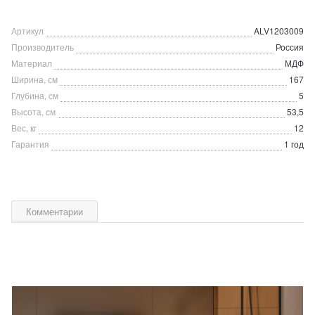
Артикул
ALV1203009
Производитель
Россия
Материал
МДФ
Ширина, см
167
Глубина, см
5
Высота, см
53,5
Вес, кг
12
Гарантия
1 год
Комментарии