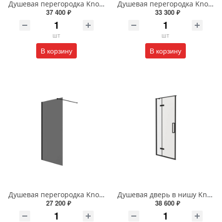
Душевая перегородка Knotlor VELUM RIPPLE WI100CG1GM 100х200 см оружейная сталь
Душевая перегородка Knotlor VELUM ONYX WI120TG0GM 120х200 см оружейная сталь
37 400 ₽
33 300 ₽
шт
шт
В корзину
В корзину
Душевая перегородка Knotlor VELUM ONYX WI100TG0BL 100х200 см черный
Душевая дверь в нишу Knotlor SHELL HDIP090CG0BL 90х200 см черный
27 200 ₽
38 600 ₽