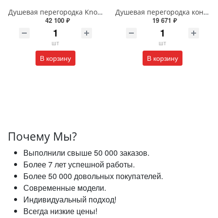
Душевая перегородка Knotlor VELUM RIPPLE WI120CG1GM 120х200 см оружейная сталь
Душевая перегородка коннектор стена-стекло MaybahGlass MGD-271-3 195x79 см стекло графит матовое
42 100 ₽
19 671 ₽
шт
шт
В корзину
В корзину
Почему Мы?
Выполнили свыше 50 000 заказов.
Более 7 лет успешной работы.
Более 50 000 довольных покупателей.
Современные модели.
Индивидуальный подход!
Всегда низкие цены!