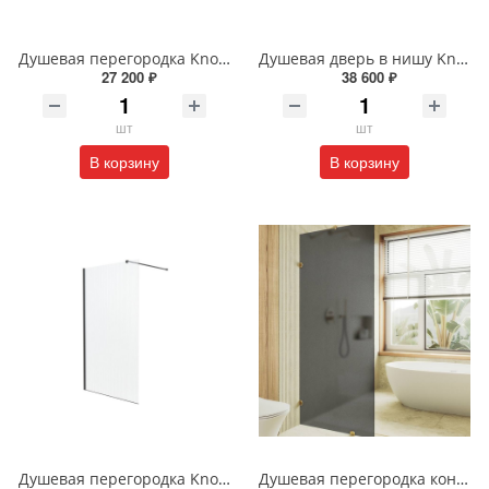
Душевая перегородка Knotlor VELUM ONYX WI100TG0BL 100х200 см черный
Душевая дверь в нишу Knotlor SHELL HDIP090CG0BL 90х200 см черный
27 200 ₽
38 600 ₽
шт
шт
В корзину
В корзину
Душевая перегородка Knotlor VELUM RIPPLE WI120CG1GM 120х200 см оружейная сталь
Душевая перегородка коннектор стена-стекло MaybahGlass MGD-271-3 195x79 см стекло графит матовое