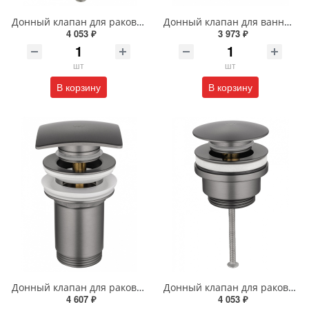
Донный клапан для раковины Wonzon & Woghand WW-88SS07-BG брашированное золото
Донный клапан для ванны Wonzon & Woghand WW-SS105-BGM темный графит
4 053 ₽
3 973 ₽
шт
шт
В корзину
В корзину
Донный клапан для раковины Wonzon & Woghand WW-88SS08-BGM темный графит
Донный клапан для раковины Wonzon & Woghand WW-88SS07-BGM темный графит
4 607 ₽
4 053 ₽