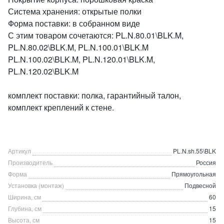
Система хранения: открытые полки
Форма поставки: в собранном виде
С этим товаром сочетаются: PL.N.80.01\BLK.M,
PL.N.80.02\BLK.M, PL.N.100.01\BLK.M
PL.N.100.02\BLK.M, PL.N.120.01\BLK.M,
PL.N.120.02\BLK.M
комплект поставки: полка, гарантийный талон,
комплект креплений к стене.
Артикул
PL.N.sh.55\BLK
Производитель
Россия
Форма
Прямоугольная
Установка (монтаж)
Подвесной
Ширина, см
60
Глубина, см
15
Высота, см
15