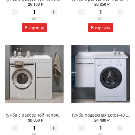
26 150 ₽
28 250 ₽
шт
шт
В корзину
В корзину
Тумба с раковиной напольная Alavann Cosmetic ALV1040000 100 см белая
Тумба подвесная Lotos-40 с раковиной Алисия-100 белая 4-100
30 050 ₽
24 400 ₽
шт
шт