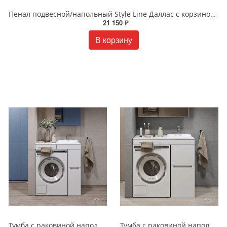
Пенал подвесной/напольный Style Line Даллас с корзиной люкс белый PLUS СС-00000452
21 150 ₽
В корзину
Тумба с раковиной напольная Alavann Cosmetic 85 см ALV1037000 белая
Тумба с раковиной напольная Alavann Cosmetic 95 см ALV1039000 белая