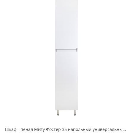
Шкаф - пенал Misty Фостер 35 напольный универсальный Э-Фос05035-011