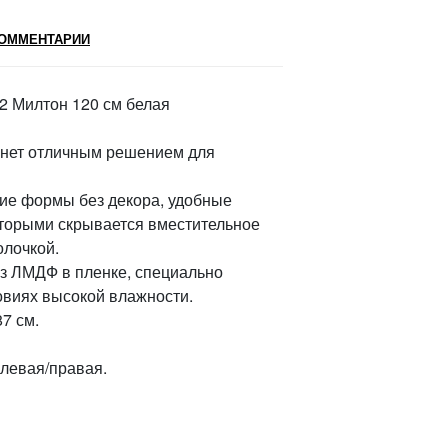
ОММЕНТАРИИ
2 Милтон 120 см белая
анет отличным решением для
гие формы без декора, удобные
оторыми скрывается вместительное
олочкой.
из ЛМДФ в пленке, специально
овиях высокой влажности.
7 см.
левая/правая.