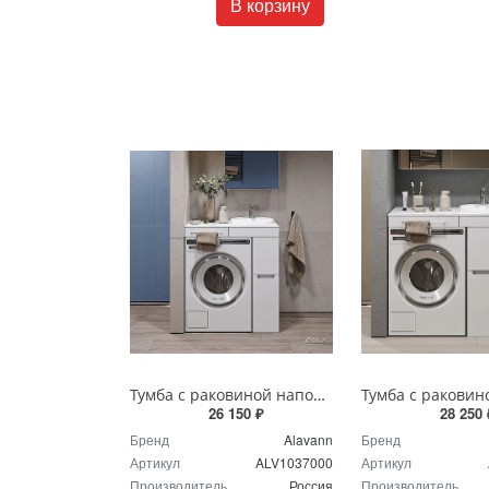
В корзину
Тумба с раковиной напольная Alavann Cosmetic 85 см ALV1037000 белая
26 150 ₽
28 250 
Бренд
Alavann
Бренд
Артикул
ALV1037000
Артикул
Производитель
Россия
Производитель