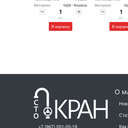
Материал
МДФ / Фарфор
Материал
М
шт
шт
В корзину
В корзи
О м
Нов
Ста
+7 (967) 201-20-19
Как 