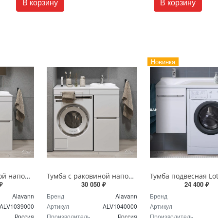
В корзину
В корзину
Новинка
Тумба с раковиной напольная Alavann Cosmetic 95 см ALV1039000 белая
Тумба с раковиной напольная Alavann Cosmetic ALV1040000 100 см белая
₽
30 050 ₽
24 400 ₽
Alavann
Бренд
Alavann
Бренд
ALV1039000
Артикул
ALV1040000
Артикул
Россия
Производитель
Россия
Производитель