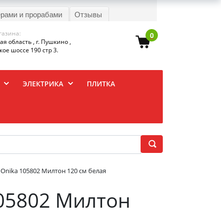
ерами и прорабами
Отзывы
газина:
0
я область , г. Пушкино ,
ое шоссе 190 стр 3.
ЭЛЕКТРИКА
ПЛИТКА
Onika 105802 Милтон 120 см белая
105802 Милтон