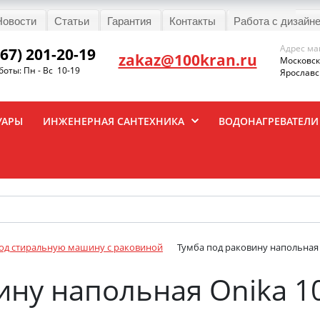
Новости
Статьи
Гарантия
Контакты
Работа с дизайн
Адрес ма
967) 201-20-19
zakaz@100kran.ru
Московска
оты: Пн - Вс 10-19
Ярославск
УАРЫ
ИНЖЕНЕРНАЯ САНТЕХНИКА
ВОДОНАГРЕВАТЕЛИ
од стиральную машину с раковиной
Тумба под раковину напольная 
ину напольная Onika 