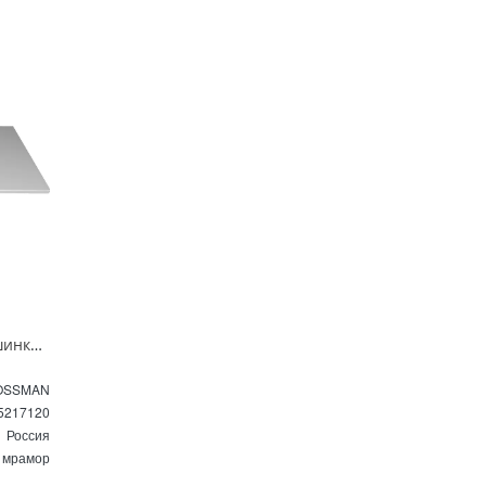
Раковина над стиральной машинкой МАРСАЛ 120 х 48 см L/R белая с кронштейном 5217121/5217120
OSSMAN
5217120
Россия
 мрамор