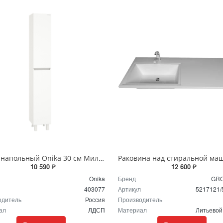
Пенал напольный Onika 30 см Милтон 403077 белый
10 590 ₽
12 600 ₽
Onika
Бренд
GR
403077
Артикул
5217121/
одитель
Россия
Производитель
ал
ЛДСП
Материал
Литьевой