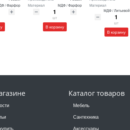
ДФ / Фарфор
Материал
МДФ / Фарфор
Материал
МДФ / Литьево
шт
шт
ну
В корзину
В корзину
агазине
Каталог товаров
ости
Мебель
тьи
Сантехника
купить
Аксессуары