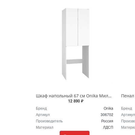
Шкаф напольный 67 см Onika Милтон 306702 белый
12 890 ₽
Бренд
Onika
Бренд
Артикул
306702
Артикул
Производитель
Россия
Произв
Материал
ЛДСП
Матери