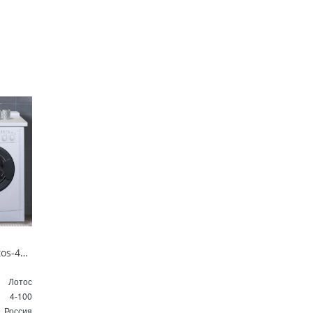
Тумба подвесная Lotos-40 с раковиной Алисия-100 белая 4-100
Лотос
4-100
Россия