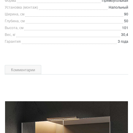
Форма
Прямоугольная
Установка (монтаж)
Напольный
Ширина, см
90
Глубина, см
50
Высота, см
101
Вес, кг
30,4
Гарантия
3 года
Комментарии