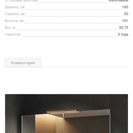
Ширина, см
100
Глубина, см
50
Высота, см
101
Вес, кг
33,75
Гарантия
3 года
Комментарии