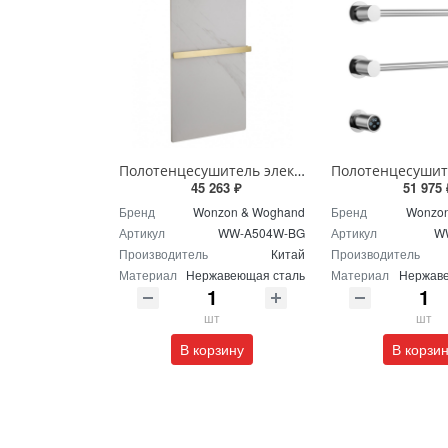
Полотенцесушитель электрический с каменной плитой Wonzon & Woghand STUTTGART WW-A504W-BG брашированное золото
45 263 ₽
51 975 
Бренд
Wonzon & Woghand
Бренд
Wonzon
Артикул
WW-A504W-BG
Артикул
W
Производитель
Китай
Производитель
Материал
Нержавеющая сталь
Материал
Нержаве
шт
шт
В корзину
В корзи