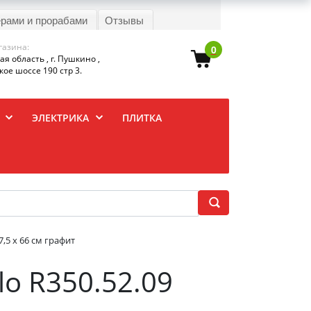
ерами и прорабами
Отзывы
газина:
0
я область , г. Пушкино ,
ое шоссе 190 стр 3.
ЭЛЕКТРИКА
ПЛИТКА
,5 х 66 см графит
o R350.52.09