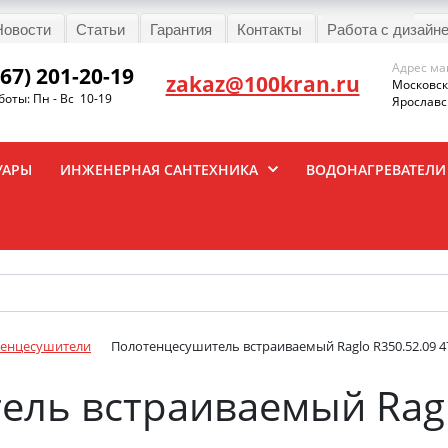
Новости
Статьи
Гарантия
Контакты
Работа с дизайн
Адрес ма
967) 201-20-19
zakaz@100kran.ru
Московска
оты: Пн - Вс 10-19
Ярославск
УАРЫ
ИНЖЕНЕРНАЯ САНТЕХНИКА
ВОДОНАГРЕВАТЕЛИ
енцесушители
Полотенцесушитель встраиваемый Raglo R350.52.09 47
ль встраиваемый Ragl