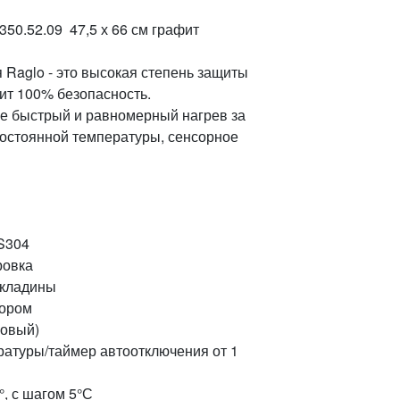
50.52.09 47,5 х 66 см графит
Raglo - это высокая степень защиты
чит 100% безопасность.
ое быстрый и равномерный нагрев за
 постоянной температуры, сенсорное
S304
ровка
екладины
тором
новый)
ратуры/таймер автоотключения от 1
°, с шагом 5°С