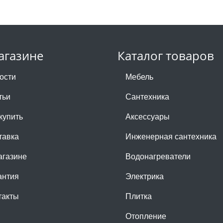
агазине
Каталог товаров
ости
Мебель
тьи
Сантехника
купить
Аксессуары
тавка
Инженерная сантехника
агазине
Водонагреватели
антия
Электрика
такты
Плитка
Отопление