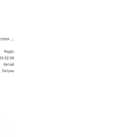
Гигиенический душ со смесителем Raglo R20.52.09 графит
Raglo
20.52.09
Китай
Латунь