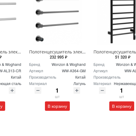
Полотенцесушитель электрический Wonzon & Woghand HAMBURG WW-AL313-CR хром
Полотенцесушитель электрический Wonzon & Woghand DORTMUND WW-A364-GM темный графит
₽
232 995 ₽
51 320 ₽
 & Woghand
Бренд
Wonzon & Woghand
Бренд
Wonzon & 
W-AL313-CR
Артикул
WW-A364-GM
Артикул
WW-A
Китай
Производитель
Китай
Производитель
ющая сталь
Материал
Латунь
Материал
Нержавеюща
шт
шт
ну
В корзину
В корзину