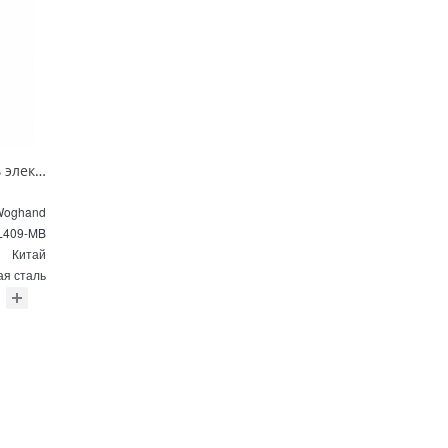
Полотенцесушитель электрический Wonzon & Woghand BONN WW-AL409-MB черный матовый
Woghand
L409-MB
Китай
я сталь