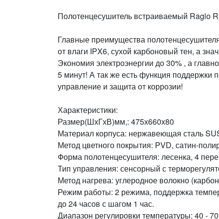
Полотенцесушитель встраиваемый Raglo R3
Главные преимущества полотенцесушителя 
от влаги IPX6, сухой карбоновый тен, а зна
Экономия электроэнергии до 30% , а главн
5 минут! А так же есть функция поддержки
управление и защита от коррозии!
Характеристики:
Размер(ШхГхВ)мм,: 475х660х80
Материал корпуса: нержавеющая сталь SU
Метод цветного покрытия: PVD, сатин-поли
Форма полотенцесушителя: лесенка, 4 пер
Тип управления: сенсорный с терморегуля
Метод нагрева: углеродное волокно (карбо
Режим работы: 2 режима, поддержка темпе
до 24 часов с шагом 1 час.
Диапазон регулировки температуры: 40 - 70