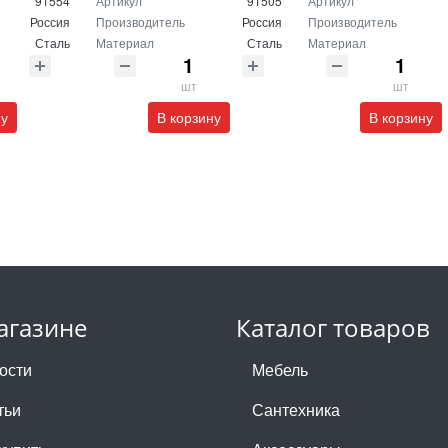
91554
Артикул
91505
Артикул
Россия
Производитель
Россия
Производитель
Сталь
Материал
Сталь
Материал
шт
шт
ну
В корзину
В корзину
агазине
Каталог товаров
ости
Мебель
тьи
Сантехника