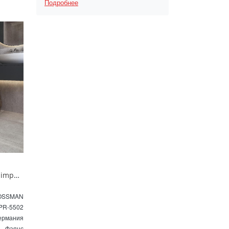
Подробнее
Унитаз приставной Grossman impuls GR-PR-5502 безободковый белый
OSSMAN
PR-5502
ермания
Фаянс