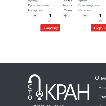
Артикул
91598
Артикул
Производитель
Россия
Производитель
Материал
Сталь
Материал
шт
шт
В корзину
В корзи
О м
Нов
Ста