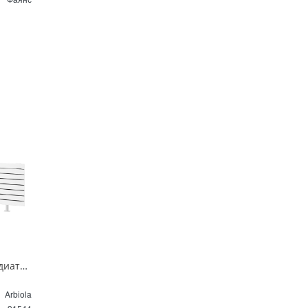
Горизонтальный радиатор с боковым подключением напольный Arbiola Gorizont Liner HZ 91544 125 х 28 см белый
Arbiola