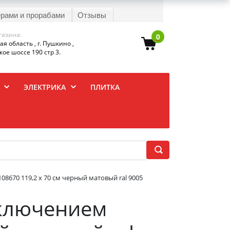
ерами и прорабами
Отзывы
газина:
0
я область , г. Пушкино ,
ое шоссе 190 стр 3.
ЭЛЕКТРИКА
ПЛИТКА
08670 119,2 х 70 см черный матовый ral 9005
дключением