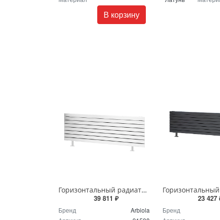
В корзину
Горизонтальный радиатор с боковым подключением напольный Arbiola Gorizont Liner HZ 91598 250 х 28 см белый
39 811 ₽
23 427 
Бренд
Arbiola
Бренд