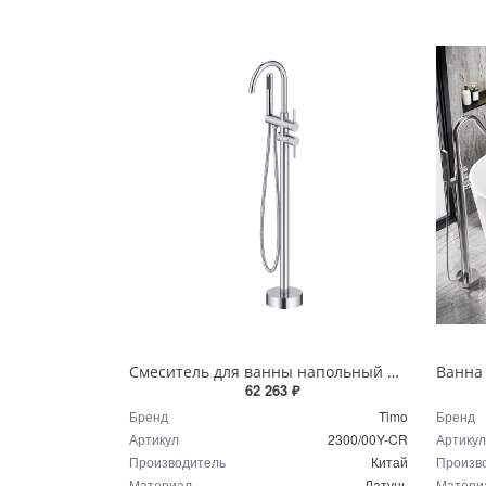
Смеситель для ванны напольный TIMO Saona 2300/00Y-CR хром
62 263 ₽
Бренд
Timo
Бренд
Артикул
2300/00Y-CR
Артикул
Производитель
Китай
Произв
Материал
Латунь
Матери