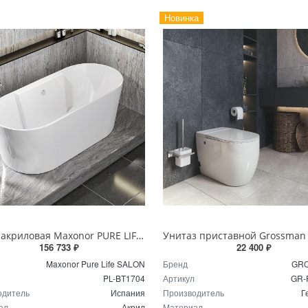
Новинка
Ванна акриловая Maxonor PURE LIFE SALON 170 х 75 см PL-BT1704 белая
156 733 ₽
22 400 ₽
Maxonor Pure Life SALON
Бренд
GR
PL-BT1704
Артикул
GR-
одитель
Испания
Производитель
Г
ал
Акрил
Материал