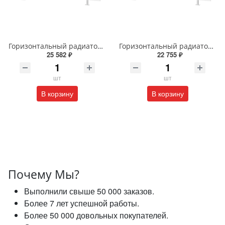
Горизонтальный радиатор с боковым подключением напольный Arbiola Gorizont Liner HZ 91505 50 х 48 см белый
Горизонтальный радиатор с боковым подключением напольный Arbiola Gorizont Liner HZ 91544 125 х 28 см белый
25 582 ₽
22 755 ₽
шт
шт
В корзину
В корзину
Почему Мы?
Выполнили свыше 50 000 заказов.
Более 7 лет успешной работы.
Более 50 000 довольных покупателей.