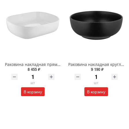
Раковина накладная прямоугольная Wonzon & Woghand TAHOE WW-RN41286-GW белая глянцевая
Раковина накладная круглая Wonzon & Woghand ERIE WW-RN4076-MB черная матовая
8 455 ₽
9 190 ₽
шт
шт
В корзину
В корзину