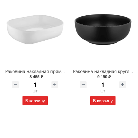
Раковина накладная прямоугольная Wonzon & Woghand TAHOE WW-RN41286-GW белая глянцевая
Раковина накладная круглая Wonzon & Woghand ERIE WW-RN4076-MB черная матовая
8 455 ₽
9 190 ₽
шт
шт
В корзину
В корзину