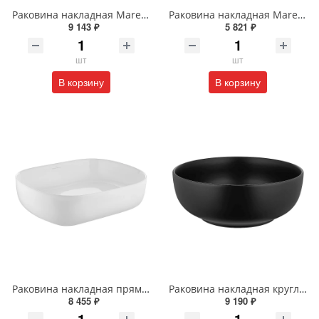
Раковина накладная Maretti Eleganza EN13NS48-560MR 59 см черная мраморная
Раковина накладная Maretti Eleganza EN13NS87-740 41 см белая
9 143 ₽
5 821 ₽
шт
шт
В корзину
В корзину
Раковина накладная прямоугольная Wonzon & Woghand TAHOE WW-RN41286-GW белая глянцевая
Раковина накладная круглая Wonzon & Woghand ERIE WW-RN4076-MB черная матовая
8 455 ₽
9 190 ₽