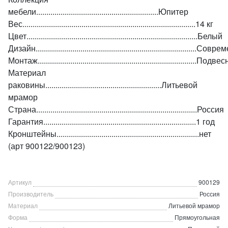
мебели............................................................Юпитер
Вес.....................................................................................14 кг
Цвет....................................................................................Белый
Дизайн...............................................................................С
Монтаж..............................................................................Подв
Материал
раковины.........................................................Литьевой
мрамор
Страна...............................................................................Россия
Гарантия...........................................................................1 год
Кронштейны......................................................................нет
(арт 900122/900123)
Артикул
900129
Производитель
Россия
Материал
Литьевой мрамор
Форма
Прямоугольная