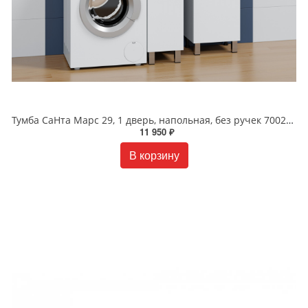
Тумба СаНта Марс 29, 1 дверь, напольная, без ручек 700290 (ум.Юпитер 90*50 литой мрамор)
11 950 ₽
В корзину