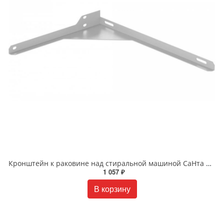
Кронштейн к раковине над стиральной машиной СаНта правый 900122
1 057 ₽
В корзину