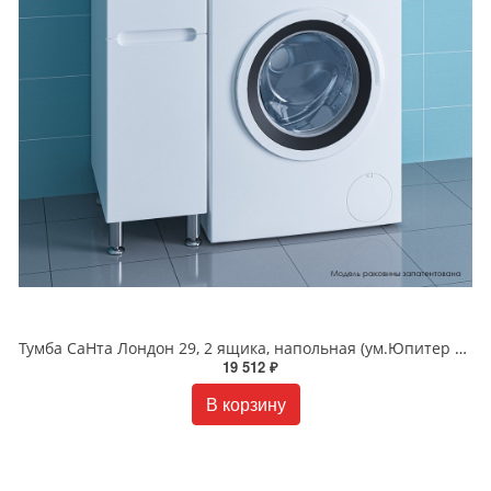
Тумба СаНта Лондон 29, 2 ящика, напольная (ум.Юпитер 90*50 лит мр )
19 512 ₽
В корзину