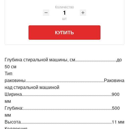
Количество
шт
КУПИТЬ
Глубина стиральной машины, см....................................до
50 см
Тип
раковины....................................................................Раковина
над стиральной машиной
Ширина..............................................................................900
мм
Глубина:.............................................................................500
мм
Высота...............................................................................11 мм
Коллекция