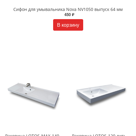
Сифон для умывальника Nova NV1050 выпуск 64 мм
450 ₽
В корзину
Раковина LOTOS-MAX-140 литьевой мрамор левая/правая LOTOS-MAX-140
Раковина LOTOS-120 литьевой мрамор левая/правая белая LOTOS-120