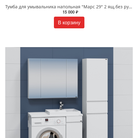
Тумба для умывальника напольная "Марс 29" 2 ящ.без ручек 700321 (ум. Юпитер 900*500 литой мрамор)НП
15 000 ₽
В корзину