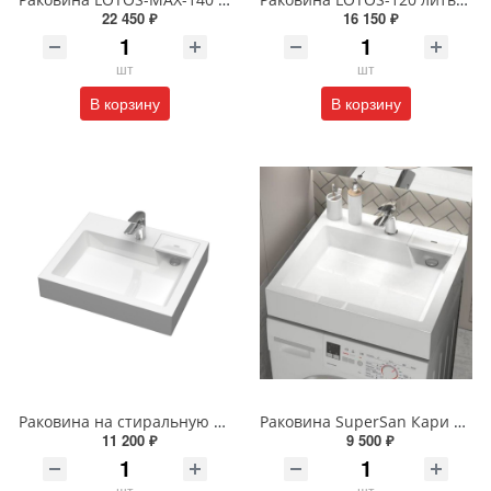
22 450 ₽
16 150 ₽
шт
шт
В корзину
В корзину
Раковина на стиральную машину Reflexion Tetra RF6050TE 60 х 50 см белая
Раковина SuperSan Кари 60 x 55 см над стиральной машиной Kar-D1
11 200 ₽
9 500 ₽
шт
шт