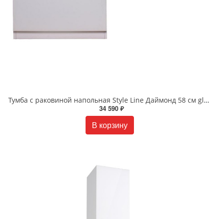
Тумба с раковиной напольная Style Line Даймонд 58 см glass Люкс белая PLUS умывальник ESTETUS Даллас 120 см СС-00000559
34 590 ₽
В корзину