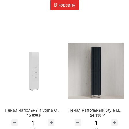
В корзину
Пенал напольный Volna Onda 40 tpONDA80.2Y-01 белый
Пенал напольный Style Line МАРОККО 36 см ЛС-00002512 графит
15 890 ₽
24 130 ₽
шт
шт