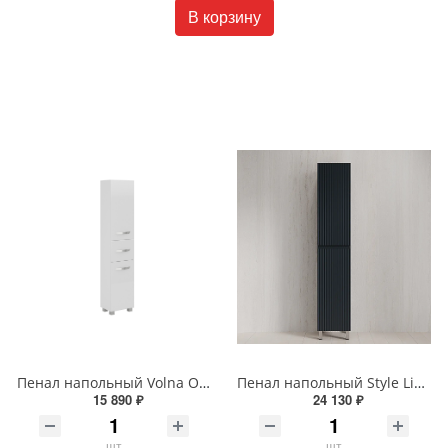
В корзину
Пенал напольный Volna Onda 40 tpONDA80.2Y-01 белый
Пенал напольный Style Line МАРОККО 36 см ЛС-00002512 графит
15 890 ₽
24 130 ₽
шт
шт