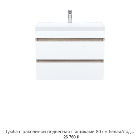
Тумба с раковиной подвесная с ящиками 80 см белая/под дерево Zodiac IDDIS ZOD8AB0i95K
26 760 ₽