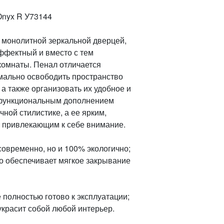
Onyx R У73144
монолитной зеркальной дверцей,
эффектный и вместо с тем
комнаты. Пенал отличается
мально освободить пространство
а также организовать их удобное и
о функциональным дополнением
ной стилистике, а ее ярким,
привлекающим к себе внимание.
 современно, но и 100% экологично;
о обеспечивает мягкое закрывание
е полностью готово к эксплуатации;
 украсит собой любой интерьер.