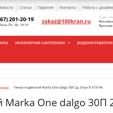
Новости
Статьи
Гарантия
Контакты
Работа с дизайн
Адрес ма
967) 201-20-19
zakaz@100kran.ru
Московска
оты: Пн - Вс 10-19
Ярославск
УАРЫ
ИНЖЕНЕРНАЯ САНТЕХНИКА
ВОДОНАГРЕВАТЕЛИ
еналы
Пенал подвесной Marka One dalgo 30П 2д. Onyx R У73144
 Marka One dalgo 30П 2