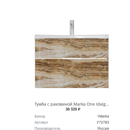
Тумба с раковиной Marka One Idalgo 75П 2в.я. Onyx У72783
38 529 ₽
Бренд
1Marka
Артикул
У72783
Производитель
Россия