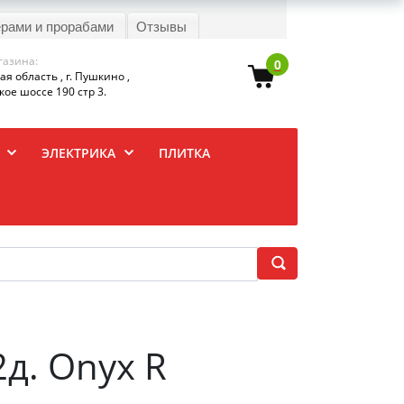
ерами и прорабами
Отзывы
газина:
0
я область , г. Пушкино ,
ое шоссе 190 стр 3.
ЭЛЕКТРИКА
ПЛИТКА
д. Onyx R