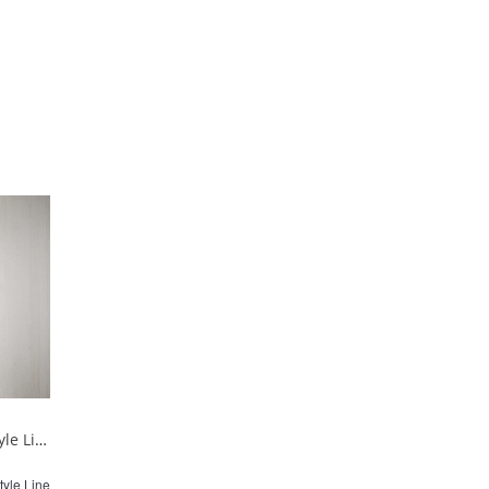
Пенал подвесной Style Line МАРОККО 36 см ЛС-00002523 белый матовый
tyle Line