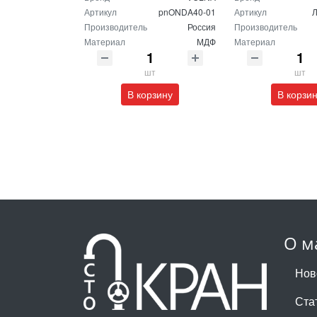
Артикул
pnONDA40-01
Артикул
Л
Производитель
Россия
Производитель
Материал
МДФ
Материал
шт
шт
В корзину
В корзи
О м
Нов
Ста