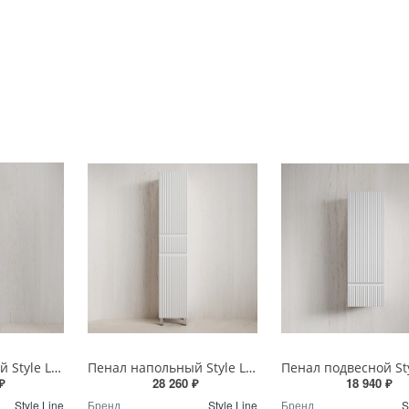
Пенал напольный Style Line МАРОККО 36 см ЛС-00002512 графит
Пенал напольный Style Line МАРОККО 36 см ЛС-00002515 белый матовый
₽
28 260 ₽
18 940 ₽
Style Line
Бренд
Style Line
Бренд
S