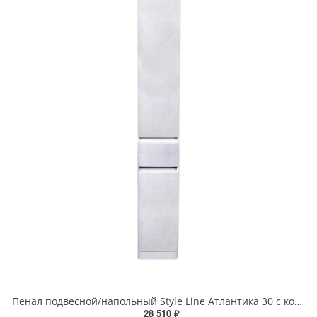
Пенал подвесной/напольный Style Line Атлантика 30 с корзиной люкс бетон крем PLUS СС-00002277
28 510 ₽