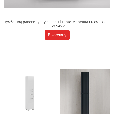
Тумба под раковину Style Line El Fante Марелла 60 см СС-00002396 белый глянец
23 545 ₽
В корзину