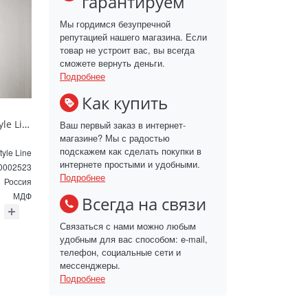
гарантируем
Мы гордимся безупречной
репутацией нашего магазина. Если
товар не устроит вас, вы всегда
сможете вернуть деньги.
Подробнее
Как купить
Пенал подвесной Style Line МАРОККО 36 см ЛС-00002523 белый матовый
Ваш первый заказ в интернет-
магазине? Мы с радостью
подскажем как сделать покупки в
tyle Line
интернете простыми и удобными.
0002523
Подробнее
Россия
МДФ
Всегда на связи
Связаться с нами можно любым
удобным для вас способом: e-mail,
телефон, социальные сети и
мессенджеры.
Подробнее