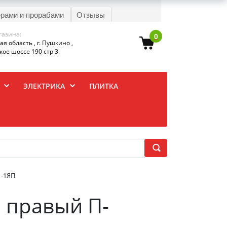
ерами и прорабами
Отзывы
газина:
0
я область , г. Пушкино ,
ое шоссе 190 стр 3.
ЭЛЕКТРИКА
ПЛИТКА
1-1ЯП
й правый П-