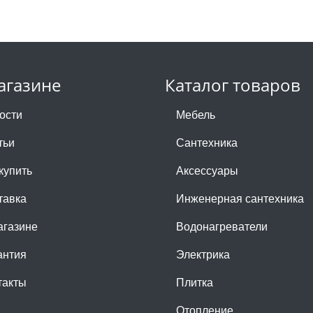
агазине
Каталог товаров
ости
Мебель
тьи
Сантехника
купить
Аксессуары
тавка
Инженерная сантехника
агазине
Водонагреватели
антия
Электрика
такты
Плитка
Отопление