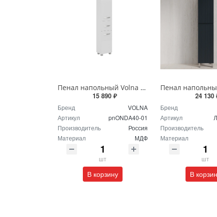
Пенал напольный Volna Onda 40 tpONDA80.2Y-01 белый
15 890 ₽
24 130 
Бренд
VOLNA
Бренд
Артикул
pnONDA40-01
Артикул
Л
Производитель
Россия
Производитель
Материал
МДФ
Материал
шт
шт
В корзину
В корзи