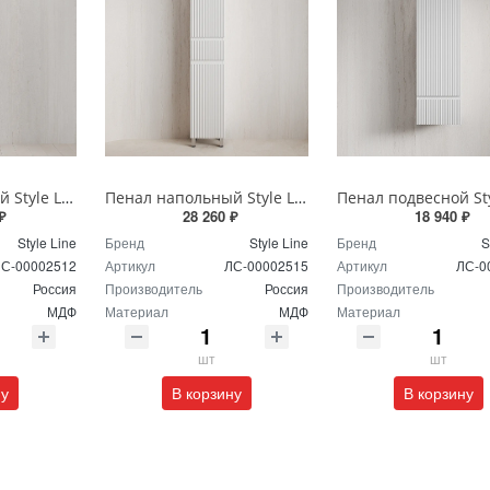
Пенал напольный Style Line МАРОККО 36 см ЛС-00002512 графит
Пенал напольный Style Line МАРОККО 36 см ЛС-00002515 белый матовый
₽
28 260 ₽
18 940 ₽
Style Line
Бренд
Style Line
Бренд
S
С-00002512
Артикул
ЛС-00002515
Артикул
ЛС-0
Россия
Производитель
Россия
Производитель
МДФ
Материал
МДФ
Материал
шт
шт
ну
В корзину
В корзину