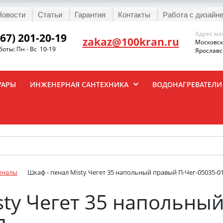
Новости
Статьи
Гарантия
Контакты
Работа с дизайн
Адрес ма
967) 201-20-19
zakaz@100kran.ru
Московска
оты: Пн - Вс 10-19
Ярославск
УАРЫ
ИНЖЕНЕРНАЯ САНТЕХНИКА
ВОДОНАГРЕВАТЕЛИ
еналы
Шкаф - пенал Misty Чегет 35 напольный правый П-Чег-05035-0
sty Чегет 35 напольны