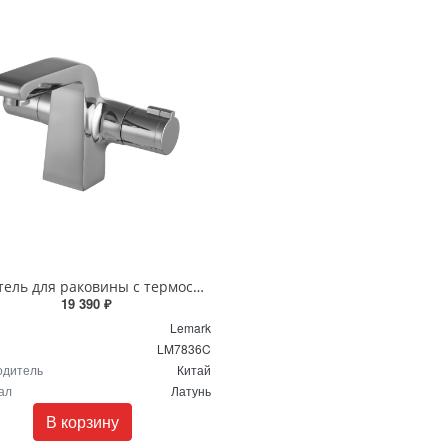
Смеситель для раковины с термостатом Lemark Yeti LM7836C хром
19 390 ₽
Lemark
LM7836C
одитель
Китай
ал
Латунь
В корзину