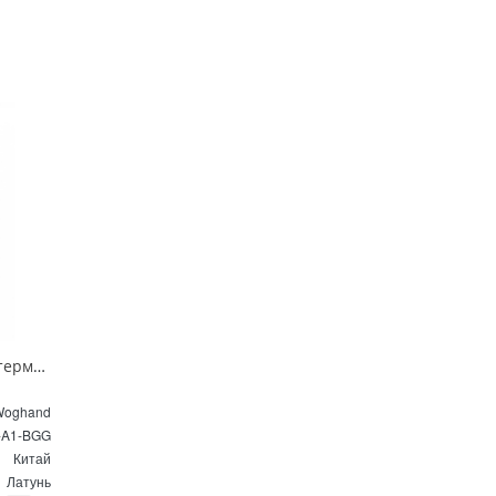
Душевая система с термостатом Wonzon & Woghand WW-C3017-A1-BGG темный графит
Woghand
-A1-BGG
Китай
Латунь