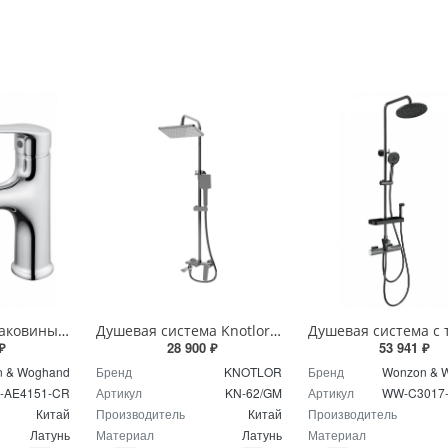
Смеситель для раковины с выдвижным изливом Wonzon & Woghand WW-AE4151-CR хром
Душевая система Knotlor MUSE KN-62/GM вороненая сталь
₽
28 900 ₽
53 941 ₽
 & Woghand
Бренд
KNOTLOR
Бренд
Wonzon & 
-AE4151-CR
Артикул
KN-62/GM
Артикул
WW-C3017
Китай
Производитель
Китай
Производитель
Латунь
Материал
Латунь
Материал