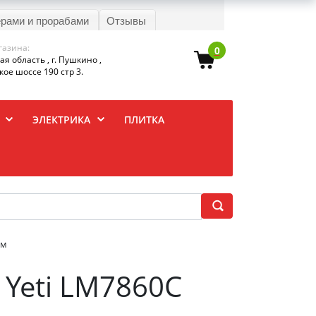
ерами и прорабами
Отзывы
газина:
0
я область , г. Пушкино ,
ое шоссе 190 стр 3.
ЭЛЕКТРИКА
ПЛИТКА
ом
 Yeti LM7860C