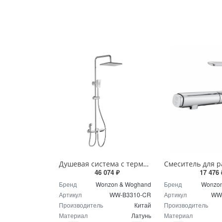
Душевая система с термостатом Wonzon & Woghand WW-B3310-CR хром
46 074 ₽
17 476 
Бренд
Wonzon & Woghand
Бренд
Wonzon
Артикул
WW-B3310-CR
Артикул
WW
Производитель
Китай
Производитель
Материал
Латунь
Материал