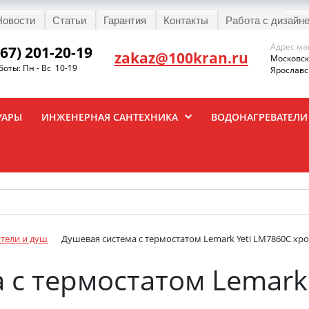
Новости
Статьи
Гарантия
Контакты
Работа с дизайн
Адрес ма
967) 201-20-19
zakaz@100kran.ru
Московска
оты: Пн - Вс 10-19
Ярославск
УАРЫ
ИНЖЕНЕРНАЯ САНТЕХНИКА
ВОДОНАГРЕВАТЕЛИ
тели и душ
Душевая система с термостатом Lemark Yeti LM7860C хр
 с термостатом Lemark