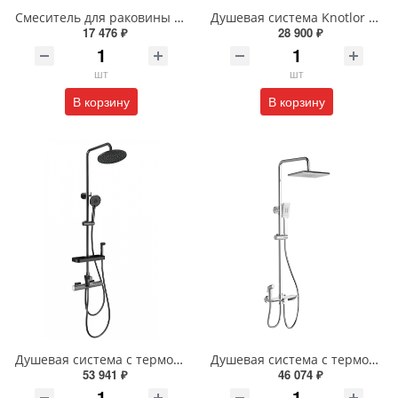
Смеситель для раковины с выдвижным изливом Wonzon & Woghand WW-AE4151-CR хром
Душевая система Knotlor MUSE KN-62/GM вороненая сталь
17 476 ₽
28 900 ₽
шт
шт
В корзину
В корзину
Душевая система с термостатом Wonzon & Woghand WW-C3017-A1-BGG темный графит
Душевая система с термостатом Wonzon & Woghand WW-B3310-CR хром
53 941 ₽
46 074 ₽