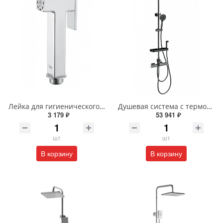
Лейка для гигиенического душа Wonzon & Woghand WW-88PQ02-CR хром
Душевая система с термостатом Wonzon & Woghand WW-C3017-A1-BGG темный графит
3 179 ₽
53 941 ₽
шт
шт
В корзину
В корзину