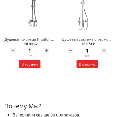
Душевая система Knotlor MUSE KN-62/GM вороненая сталь
Душевая система с термостатом Wonzon & Woghand WW-B3310-CR хром
28 900 ₽
46 074 ₽
шт
шт
В корзину
В корзину
Почему Мы?
Выполнили свыше 50 000 заказов.