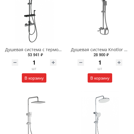
Душевая система с термостатом Wonzon & Woghand WW-C3017-A1-BGG темный графит
Душевая система Knotlor MUSE KN-62/GM вороненая сталь
53 941 ₽
28 900 ₽
шт
шт
В корзину
В корзину