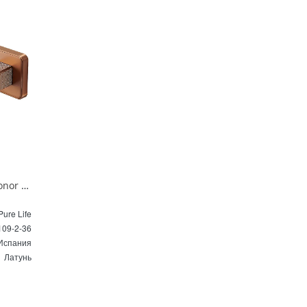
Смеситель для раковины Maxonor PURE LIFE ABSOLUTE PL14109-2-36 бронза матовая
ure Life
09-2-36
Испания
Латунь