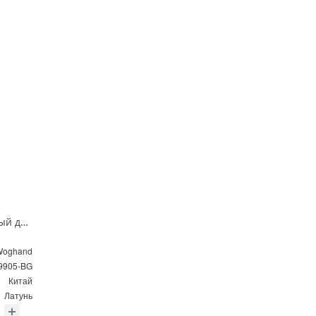
Смеситель напольный для раковины Wonzon & Woghand STICK WW-88649905-BG брашированное золото
Woghand
9905-BG
Китай
Латунь