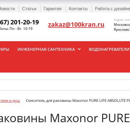
Новости
Статьи
Гарантия
Контакты
Работа с дизайн
Адрес ма
967) 201-20-19
zakaz@100kran.ru
Московска
оты: Пн - Вс 10-19
Ярославск
УАРЫ
ИНЖЕНЕРНАЯ САНТЕХНИКА
ВОДОНАГРЕВАТЕЛИ
тели и душ
Смеситель для раковины Maxonor PURE LIFE ABSOLUTE P
аковины Maxonor PURE