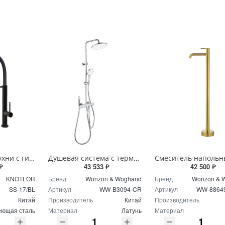
Смеситель для кухни с гибким изливом и режимом душ Knotlor БЕСКОНЕЧНОСТЬ SS-17/BL черный
Душевая система с термостатом Wonzon & Woghand The ONE WW-B3094-CR хром
₽
43 533 ₽
42 500 ₽
KNOTLOR
Бренд
Wonzon & Woghand
Бренд
Wonzon & 
SS-17/BL
Артикул
WW-B3094-CR
Артикул
WW-8864
Китай
Производитель
Китай
Производитель
ющая сталь
Материал
Латунь
Материал