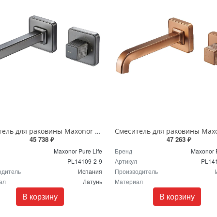
Смеситель для раковины Maxonor PURE LIFE ABSOLUTE PL14109-2-9 графит матовый
45 738 ₽
47 263 ₽
Maxonor Pure Life
Бренд
Maxonor P
PL14109-2-9
Артикул
PL141
одитель
Испания
Производитель
ал
Латунь
Материал
В корзину
В корзину