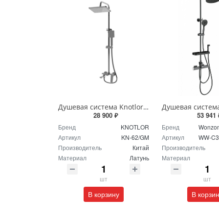
Душевая система Knotlor MUSE KN-62/GM вороненая сталь
28 900 ₽
53 941 
Бренд
KNOTLOR
Бренд
Wonzon
Артикул
KN-62/GM
Артикул
WW-C3
Производитель
Китай
Производитель
Материал
Латунь
Материал
шт
шт
В корзину
В корзи