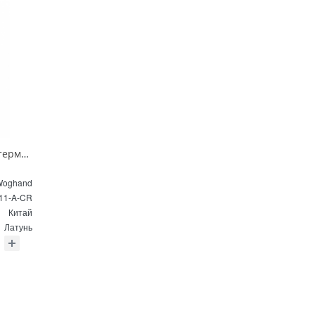
Душевая система с термостатом Wonzon & Woghand SOLID WW-C3011-A-CR хром
Woghand
11-A-CR
Китай
Латунь