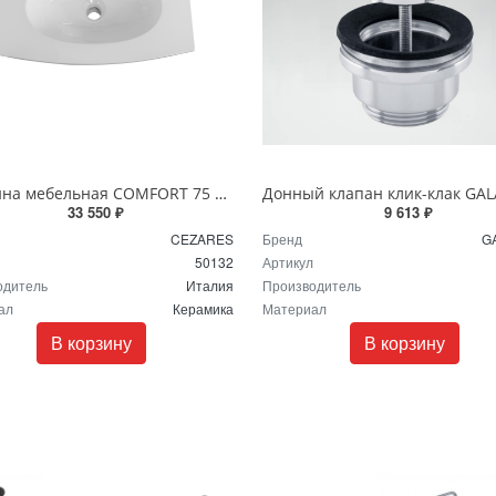
Раковина мебельная COMFORT 75 см 50132 белая
33 550 ₽
9 613 ₽
CEZARES
Бренд
G
50132
Артикул
одитель
Италия
Производитель
ал
Керамика
Материал
В корзину
В корзину