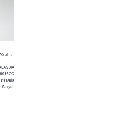
Донный клапан клик-клак GALASSIA DREAM 9916OC охра
ALASSIA
9916OC
Италия
Латунь