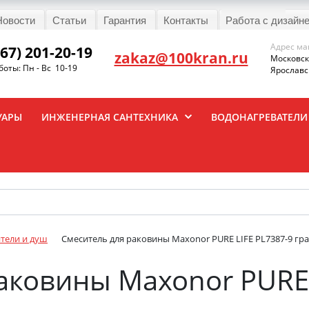
Новости
Статьи
Гарантия
Контакты
Работа с дизайн
Адрес ма
967) 201-20-19
zakaz@100kran.ru
Московска
оты: Пн - Вс 10-19
Ярославск
УАРЫ
ИНЖЕНЕРНАЯ САНТЕХНИКА
ВОДОНАГРЕВАТЕЛИ
тели и душ
Смеситель для раковины Maxonor PURE LIFE PL7387-9 гр
аковины Maxonor PURE 