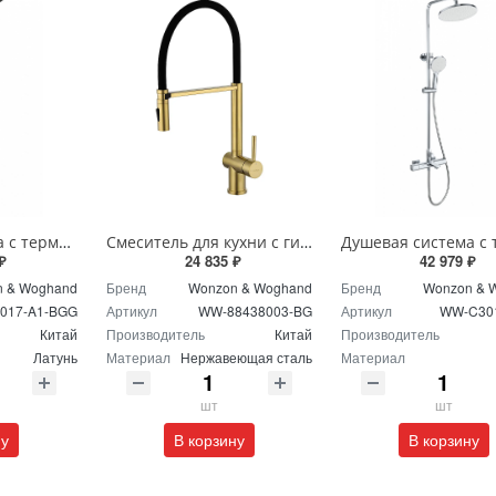
Душевая система с термостатом Wonzon & Woghand WW-C3017-A1-BGG темный графит
Смеситель для кухни с гибким изливом Wonzon & Woghand WW-88438003-BG брашированное золото
₽
24 835 ₽
42 979 ₽
 & Woghand
Бренд
Wonzon & Woghand
Бренд
Wonzon & 
017-A1-BGG
Артикул
WW-88438003-BG
Артикул
WW-C30
Китай
Производитель
Китай
Производитель
Латунь
Материал
Нержавеющая сталь
Материал
шт
шт
ну
В корзину
В корзину