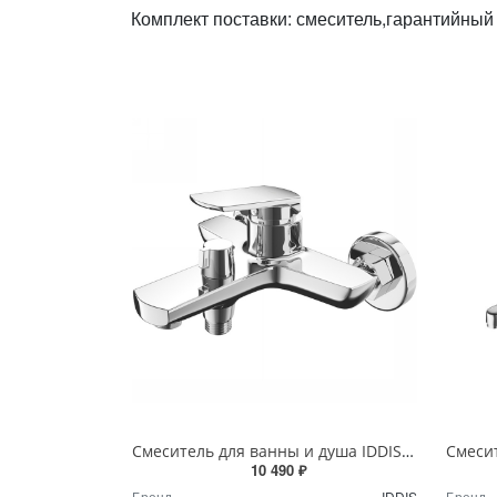
Комплект поставки: смеситель,гарантийный 
Смеситель для ванны и душа IDDIS Esper ESPSB00i02WA хром
10 490 ₽
Бренд
IDDIS
Бренд