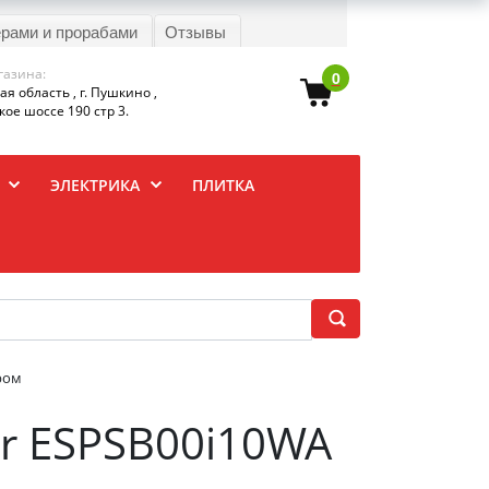
ерами и прорабами
Отзывы
газина:
0
я область , г. Пушкино ,
ое шоссе 190 стр 3.
ЭЛЕКТРИКА
ПЛИТКА
ром
er ESPSB00i10WA