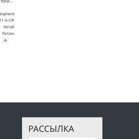
Душевая система с термостатом Wonzon & Woghand SOLID WW-C3011-A-CR хром
Woghand
11-A-CR
Китай
Латунь
РАССЫЛКА