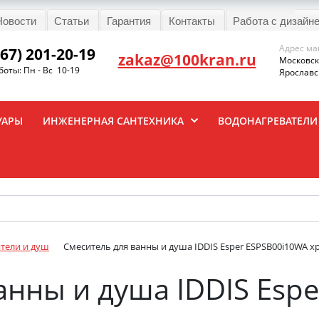
Новости
Статьи
Гарантия
Контакты
Работа с дизайн
Адрес ма
967) 201-20-19
zakaz@100kran.ru
Московска
оты: Пн - Вс 10-19
Ярославск
УАРЫ
ИНЖЕНЕРНАЯ САНТЕХНИКА
ВОДОНАГРЕВАТЕЛИ
тели и душ
Смеситель для ванны и душа IDDIS Esper ESPSB00i10WA х
анны и душа IDDIS Esp