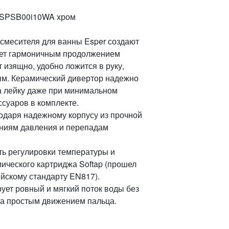
 ESPSB00i10WA хром
смесителя для ванны Esper создают
нет гармоничным продолжением
 изящно, удобно ложится в руку,
ым. Керамический дивертор надежно
на лейку даже при минимальном
ссуаров в комплекте.
одаря надежному корпусу из прочной
нениям давления и перепадам
ть регулировки температуры и
мического картриджа Softap (прошел
йскому стандарту EN817).
ет ровный и мягкий поток воды без
ета простым движением пальца.