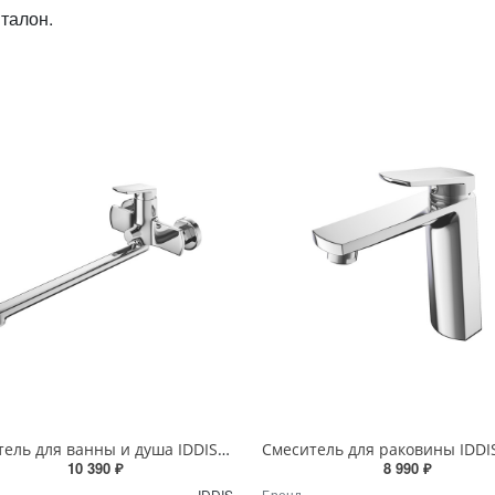
талон.
Смеситель для ванны и душа IDDIS Esper ESPSB00i10WA хром
10 390 ₽
8 990 ₽
IDDIS
Бренд