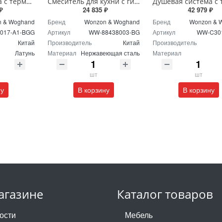
Душевая система с термостатом Wonzon & Woghand WW-C3017-A1-BGG темный графит
Смеситель для кухни с гибким изливом Wonzon & Woghand WW-88438003-BG брашированное золото
₽
24 835 ₽
42 979 ₽
 & Woghand
Бренд
Wonzon & Woghand
Бренд
Wonzon & 
017-A1-BGG
Артикул
WW-88438003-BG
Артикул
WW-C30
Китай
Производитель
Китай
Производитель
Латунь
Материал
Нержавеющая сталь
Материал
шт
шт
ну
В корзину
В корзину
агазине
Каталог товаров
ости
Мебель