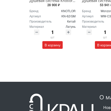
Душевая система Knotlor MUSE KN-62/GM вороненая сталь
28 900 ₽
53 941 
Бренд
KNOTLOR
Бренд
Wonzon
Артикул
KN-62/GM
Артикул
WW-C3
Производитель
Китай
Производитель
Материал
Латунь
Материал
шт
шт
В корзину
В корзи
О м
Нов