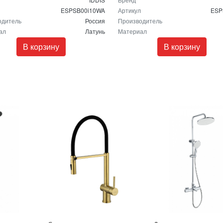
ESPSB00i10WA
Артикул
ESP
одитель
Россия
Производитель
ал
Латунь
Материал
В корзину
В корзину