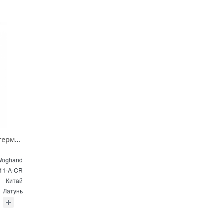
Душевая система с термостатом Wonzon & Woghand SOLID WW-C3011-A-CR хром
Woghand
11-A-CR
Китай
Латунь