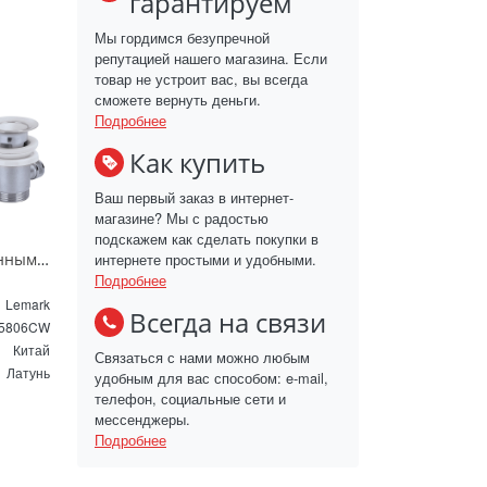
гарантируем
Мы гордимся безупречной
репутацией нашего магазина. Если
товар не устроит вас, вы всегда
сможете вернуть деньги.
Подробнее
Как купить
Ваш первый заказ в интернет-
магазине? Мы с радостью
подскажем как сделать покупки в
интернете простыми и удобными.
Смеситель для раковины с донным клапаном Lemark Contest LM5806CW хром белый
Подробнее
Lemark
Всегда на связи
5806CW
Китай
Связаться с нами можно любым
Латунь
удобным для вас способом: e-mail,
телефон, социальные сети и
мессенджеры.
Подробнее