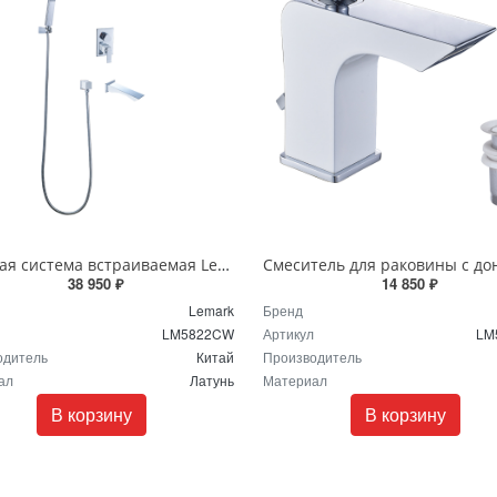
Душевая система встраиваемая Lemark Contest LM5822CW хром белый
38 950 ₽
14 850 ₽
Lemark
Бренд
LM5822CW
Артикул
LM
одитель
Китай
Производитель
ал
Латунь
Материал
В корзину
В корзину