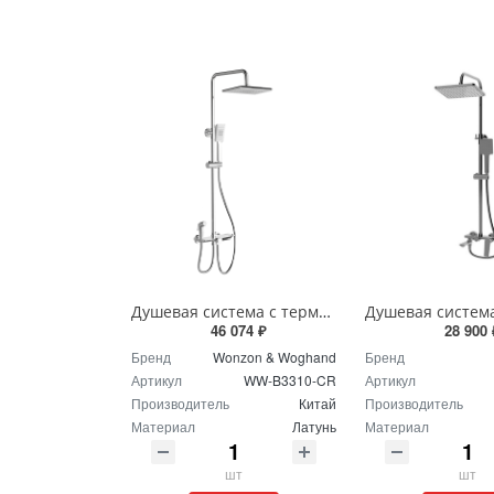
Душевая система с термостатом Wonzon & Woghand WW-B3310-CR хром
46 074 ₽
28 900 
Бренд
Wonzon & Woghand
Бренд
Артикул
WW-B3310-CR
Артикул
Производитель
Китай
Производитель
Материал
Латунь
Материал
шт
шт