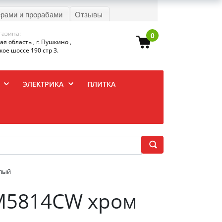
ерами и прорабами
Отзывы
газина:
0
я область , г. Пушкино ,
ое шоссе 190 стр 3.
ЭЛЕКТРИКА
ПЛИТКА
елый
LM5814CW хром