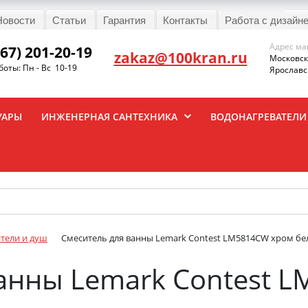
Новости
Статьи
Гарантия
Контакты
Работа с дизайн
Адрес ма
967) 201-20-19
zakaz@100kran.ru
Московска
оты: Пн - Вс 10-19
Ярославск
УАРЫ
ИНЖЕНЕРНАЯ САНТЕХНИКА
ВОДОНАГРЕВАТЕЛИ
тели и душ
Смеситель для ванны Lemark Contest LM5814CW хром б
анны Lemark Contest 