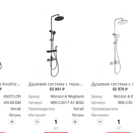
Душевая система Knotlor MUSE KN-62/GM вороненая сталь
Душевая система с термостатом Wonzon & Woghand WW-C3017-A1-BGG темный графит
₽
53 941 ₽
42 979 ₽
KNOTLOR
Бренд
Wonzon & Woghand
Бренд
Wonzon & 
KN-62/GM
Артикул
WW-C3017-A1-BGG
Артикул
WW-C30
Китай
Производитель
Китай
Производитель
Латунь
Материал
Латунь
Материал
шт
шт