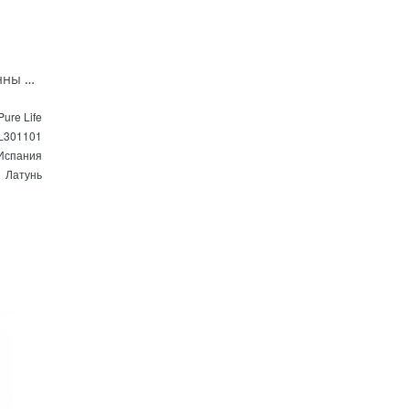
Смеситель напольный для ванны Maxonor Pure Life WONDERFUL PL301101 хром
ure Life
L301101
Испания
Латунь