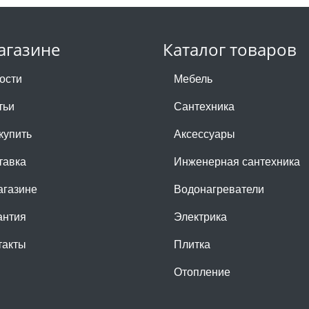
агазине
Каталог товаров
ости
Мебель
тьи
Сантехника
купить
Аксессуары
тавка
Инженерная сантехника
агазине
Водонагреватели
антия
Электрика
такты
Плитка
Отопление