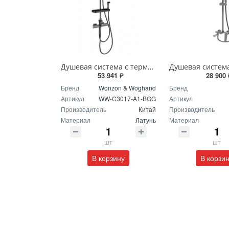
Душевая система с термостатом Wonzon & Woghand WW-C3017-A1-BGG темный графит
53 941 ₽
28 900 
Бренд
Wonzon & Woghand
Бренд
Артикул
WW-C3017-A1-BGG
Артикул
Производитель
Китай
Производитель
Материал
Латунь
Материал
шт
шт
В корзину
В корзи