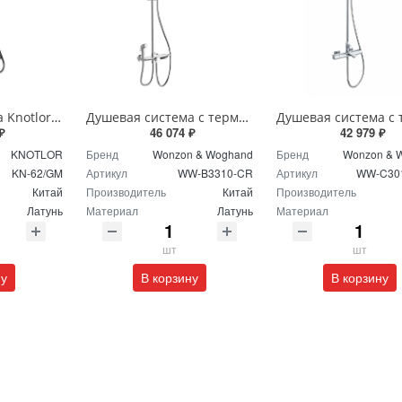
Душевая система Knotlor MUSE KN-62/GM вороненая сталь
Душевая система с термостатом Wonzon & Woghand WW-B3310-CR хром
₽
46 074 ₽
42 979 ₽
KNOTLOR
Бренд
Wonzon & Woghand
Бренд
Wonzon & 
KN-62/GM
Артикул
WW-B3310-CR
Артикул
WW-C30
Китай
Производитель
Китай
Производитель
Латунь
Материал
Латунь
Материал
шт
шт
ну
В корзину
В корзину