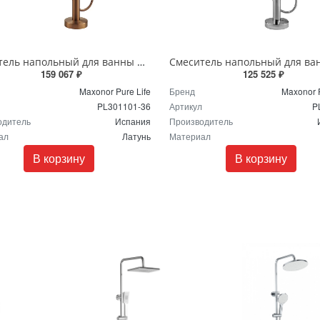
Смеситель напольный для ванны Maxonor Pure Life WONDERFUL PL301101-36 бронза матовая
159 067 ₽
125 525 ₽
Maxonor Pure Life
Бренд
Maxonor P
PL301101-36
Артикул
P
одитель
Испания
Производитель
ал
Латунь
Материал
В корзину
В корзину