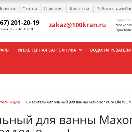
Новости
Статьи
Гарантия
Контакты
Работа с дизайн
Адрес ма
967) 201-20-19
zakaz@100kran.ru
Московска
оты: Пн - Вс 10-19
Ярославск
УАРЫ
ИНЖЕНЕРНАЯ САНТЕХНИКА
ВОДОНАГРЕВАТЕЛИ
тели и душ
Смеситель напольный для ванны Maxonor Pure Life WON
ьный для ванны Maxono