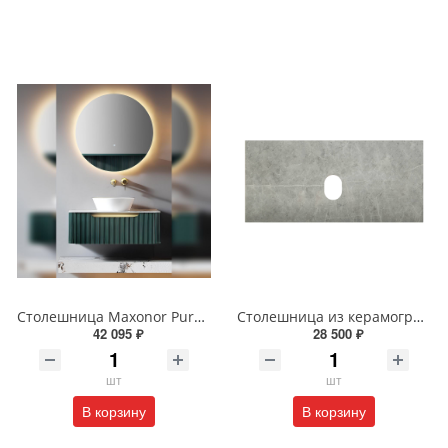
Столешница Maxonor Pure Life SALON 90 см Tourmaline PL-FCT05-90-MR камень пандоры
Столешница из керамогранита BelBagno 100 см KEP-100-MGL-W0 Marmo Grigio Lucido
42 095 ₽
28 500 ₽
шт
шт
В корзину
В корзину