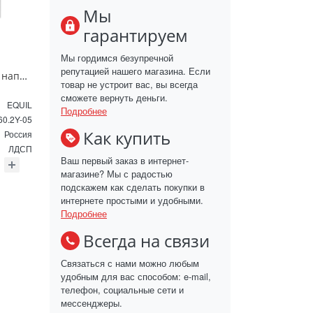
Мы
гарантируем
Мы гордимся безупречной
репутацией нашего магазина. Если
Тумба под раковину напольная EQUIL Найс 60 см tnNICE60.2Y-05 белая
товар не устроит вас, вы всегда
сможете вернуть деньги.
EQUIL
Подробнее
60.2Y-05
Как купить
Россия
ЛДСП
Ваш первый заказ в интернет-
магазине? Мы с радостью
подскажем как сделать покупки в
интернете простыми и удобными.
Подробнее
Всегда на связи
Связаться с нами можно любым
удобным для вас способом: e-mail,
телефон, социальные сети и
мессенджеры.