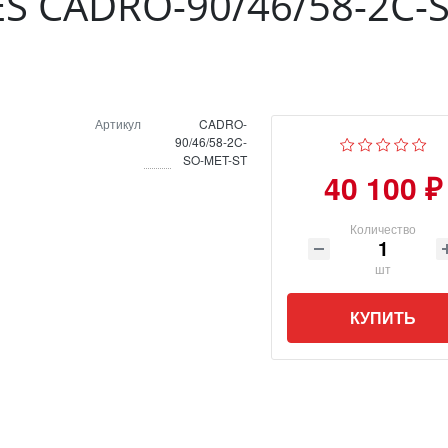
S CADRO-90/46/58-2C-
Артикул
CADRO-
90/46/58-2C-
SO-MET-ST
40 100 ₽
Количество
шт
КУПИТЬ