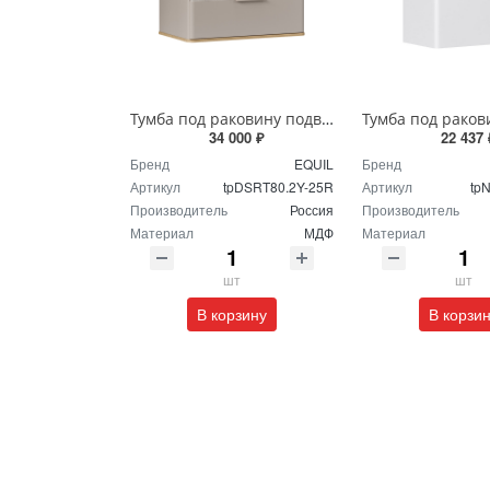
Тумба под раковину подвесная EQUIL Десерт 80.2Я/Desert 80.2Y с ручками в цвет амарок tpDSRT80.2Y-25R амарок/дуб
34 000 ₽
22 437 
Бренд
EQUIL
Бренд
Артикул
tpDSRT80.2Y-25R
Артикул
tp
Производитель
Россия
Производитель
Материал
МДФ
Материал
шт
шт
В корзину
В корзи