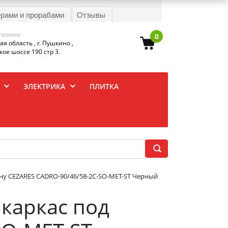
ерами и прорабами
Отзывы
газина:
0
я область , г. Пушкино ,
ое шоссе 190 стр 3.
ЭЛЕКТРИКА
ПЛИТКА
ну CEZARES CADRO-90/46/58-2C-SO-MET-ST Черный
каркас под