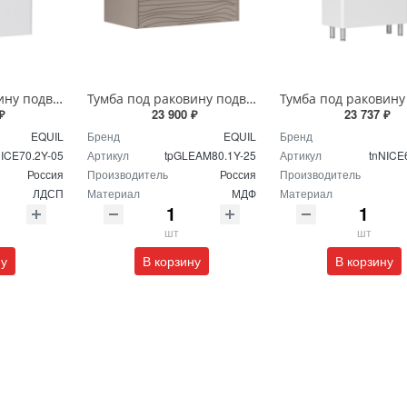
Тумба под раковину подвесная EQUIL Найс 70 см tpNICE70.2Y-05 белая
Тумба под раковину подвесная EQUIL Глеам 80.1Я/Gleam 80.1Y амарок/дуб вотан tpGLEAM80.1Y-25
₽
23 900 ₽
23 737 ₽
EQUIL
Бренд
EQUIL
Бренд
NICE70.2Y-05
Артикул
tpGLEAM80.1Y-25
Артикул
tnNICE
Россия
Производитель
Россия
Производитель
ЛДСП
Материал
МДФ
Материал
шт
шт
ну
В корзину
В корзину