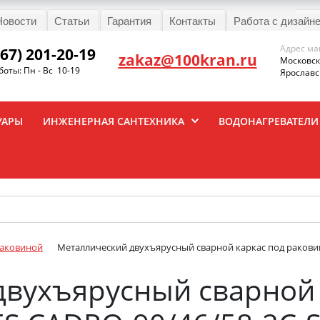
Новости
Статьи
Гарантия
Контакты
Работа с дизайн
Адрес ма
967) 201-20-19
zakaz@100kran.ru
Московска
оты: Пн - Вс 10-19
Ярославск
УАРЫ
ИНЖЕНЕРНАЯ САНТЕХНИКА
ВОДОНАГРЕВАТЕЛИ
раковиной
Металлический двухъярусный сварной каркас под ракови
двухъярусный сварной 