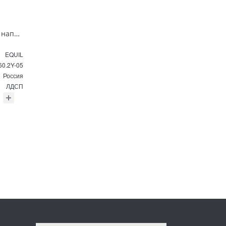
Тумба под раковину напольная EQUIL Найс 60 см tnNICE60.2Y-05 белая
EQUIL
60.2Y-05
Россия
ЛДСП