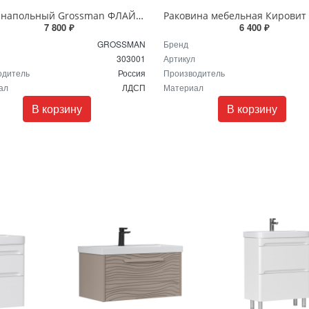
Пенал напольный Grossman ФЛАЙ 30 см 303001 правый дуб сонома/белый
7 800 ₽
6 400 ₽
GROSSMAN
Бренд
303001
Артикул
одитель
Россия
Производитель
ал
ЛДСП
Материал
В корзину
В корзину