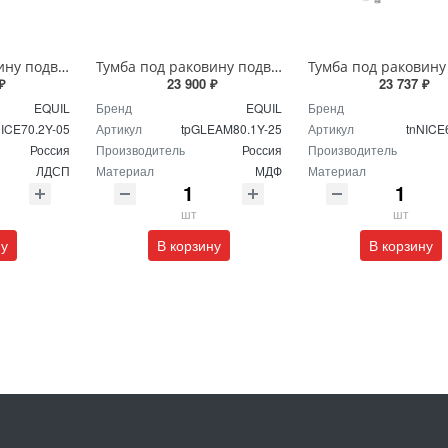
Тумба под раковину подвесная EQUIL Найс 70 см tpNICE70.2Y-05 белая
Тумба под раковину подвесная EQUIL Глеам 80.1Я/Gleam 80.1Y амарок/дуб вотан tpGLEAM80.1Y-25
₽
23 900 ₽
23 737 ₽
EQUIL
Бренд
EQUIL
Бренд
NICE70.2Y-05
Артикул
tpGLEAM80.1Y-25
Артикул
tnNICE
Россия
Производитель
Россия
Производитель
ЛДСП
Материал
МДФ
Материал
шт
шт
ну
В корзину
В корзину