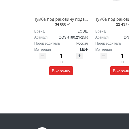
Тумба под раковину подвесная EQUIL Десерт 80.2Я/Desert 80.2Y с ручками в цвет амарок tpDSRT80.2Y-25R амарок/дуб
34 000 ₽
22 437 
Бренд
EQUIL
Бренд
Артикул
tpDSRT80.2Y-25R
Артикул
tp
Производитель
Россия
Производитель
Материал
МДФ
Материал
шт
шт
В корзину
В корзи