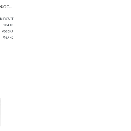
Раковина мебельная Кировит ФОСТЕР 60 см 16413 белая
KIROVIT
16413
Россия
Фаянс