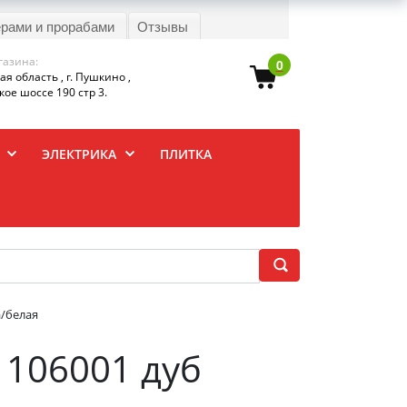
ерами и прорабами
Отзывы
газина:
0
я область , г. Пушкино ,
ое шоссе 190 стр 3.
ЭЛЕКТРИКА
ПЛИТКА
а/белая
 106001 дуб