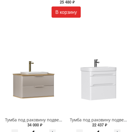
25 480 ₽
В корзину
Тумба под раковину подвесная EQUIL Десерт 80.2Я/Desert 80.2Y с ручками в цвет амарок tpDSRT80.2Y-25R амарок/дуб
Тумба под раковину подвесная EQUIL Найс 70 см tpNICE70.2Y-05 белая
34 000 ₽
22 437 ₽