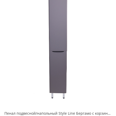
Пенал подвесной/напольный Style Line Бергамо с корзиной люкс антискрейтч серый PLUS СС-00002330