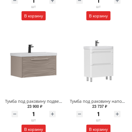
шт
шт
В корзину
В корзину
Тумба под раковину подвесная EQUIL Глеам 80.1Я/Gleam 80.1Y амарок/дуб вотан tpGLEAM80.1Y-25
Тумба под раковину напольная EQUIL Найс 60 см tnNICE60.2Y-05 белая
23 900 ₽
23 737 ₽
шт
шт
В корзину
В корзину