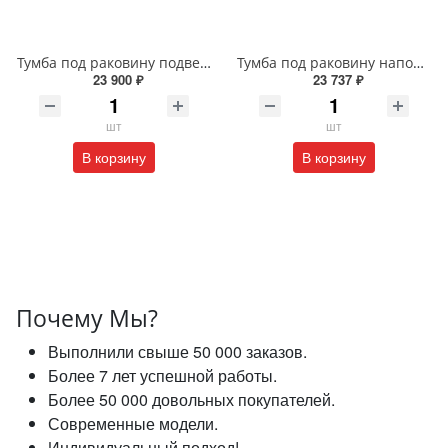
Тумба под раковину подвесная EQUIL Глеам 80.1Я/Gleam 80.1Y амарок/дуб вотан tpGLEAM80.1Y-25
Тумба под раковину напольная EQUIL Найс 60 см tnNICE60.2Y-05 белая
23 900 ₽
23 737 ₽
шт
шт
В корзину
В корзину
Почему Мы?
Выполнили свыше 50 000 заказов.
Более 7 лет успешной работы.
Более 50 000 довольных покупателей.
Современные модели.
Индивидуальный подход!