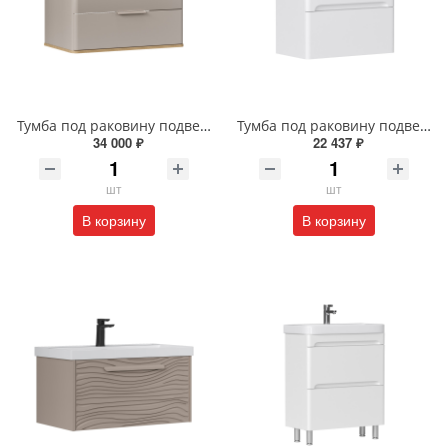
Тумба под раковину подвесная EQUIL Десерт 80.2Я/Desert 80.2Y с ручками в цвет амарок tpDSRT80.2Y-25R амарок/дуб
Тумба под раковину подвесная EQUIL Найс 70 см tpNICE70.2Y-05 белая
34 000 ₽
22 437 ₽
шт
шт
В корзину
В корзину