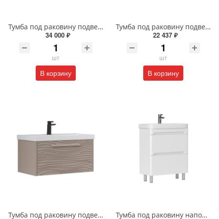
Тумба под раковину подвесная EQUIL Десерт 80.2Я/Desert 80.2Y с ручками в цвет амарок tpDSRT80.2Y-25R амарок/дуб
Тумба под раковину подвесная EQUIL Найс 70 см tpNICE70.2Y-05 белая
34 000 ₽
22 437 ₽
шт
шт
В корзину
В корзину
Тумба под раковину подвесная EQUIL Глеам 80.1Я/Gleam 80.1Y амарок/дуб вотан tpGLEAM80.1Y-25
Тумба под раковину напольная EQUIL Найс 60 см tnNICE60.2Y-05 белая