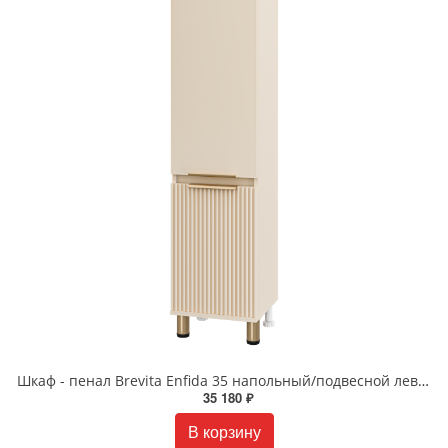
Шкаф - пенал Brevita Enfida 35 напольный/подвесной левый бежевый ENF-05035-030L
35 180 ₽
В корзину