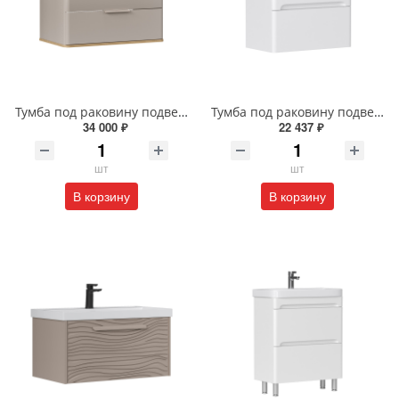
Тумба под раковину подвесная EQUIL Десерт 80.2Я/Desert 80.2Y с ручками в цвет амарок tpDSRT80.2Y-25R амарок/дуб
Тумба под раковину подвесная EQUIL Найс 70 см tpNICE70.2Y-05 белая
34 000 ₽
22 437 ₽
шт
шт
В корзину
В корзину