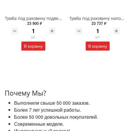
Тумба под раковину подвесная EQUIL Глеам 80.1Я/Gleam 80.1Y амарок/дуб вотан tpGLEAM80.1Y-25
Тумба под раковину напольная EQUIL Найс 60 см tnNICE60.2Y-05 белая
23 900 ₽
23 737 ₽
шт
шт
В корзину
В корзину
Почему Мы?
Выполнили свыше 50 000 заказов.
Более 7 лет успешной работы.
Более 50 000 довольных покупателей.
Современные модели.
Индивидуальный подход!