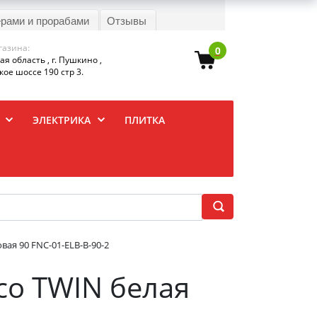
ерами и прорабами
Отзывы
газина:
0
я область , г. Пушкино ,
ое шоссе 190 стр 3.
ЭЛЕКТРИКА
ПЛИТКА
вая 90 FNC-01-ELB-B-90-2
nco TWIN белая