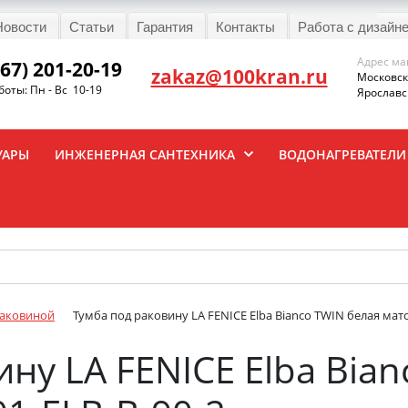
Новости
Статьи
Гарантия
Контакты
Работа с дизайн
Адрес ма
967) 201-20-19
zakaz@100kran.ru
Московска
оты: Пн - Вс 10-19
Ярославск
УАРЫ
ИНЖЕНЕРНАЯ САНТЕХНИКА
ВОДОНАГРЕВАТЕЛИ
раковиной
Тумба под раковину LA FENICE Elba Bianco TWIN белая мато
ну LA FENICE Elba Bia