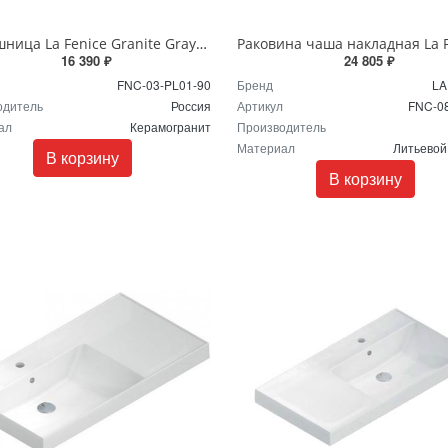
Столешница La Fenice Granite Gray Structural 90 белая
16 390 ₽
24 805 ₽
FNC-03-PL01-90
Бренд
LA
одитель
Россия
Артикул
FNC-0
ал
Керамогранит
Производитель
Материал
Литьевой
В корзину
В корзину