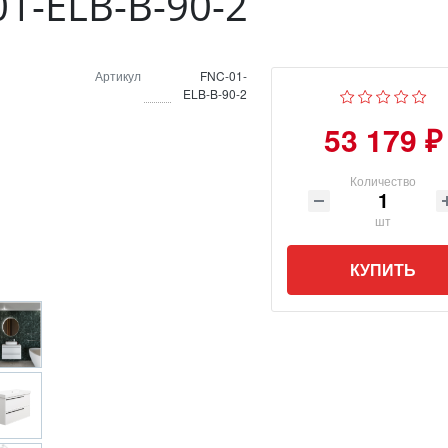
01-ELB-B-90-2
Артикул
FNC-01-
ELB-B-90-2
53 179 ₽
Количество
шт
КУПИТЬ