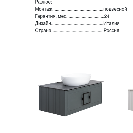
Разное:
Монтаж...........................................подвесной
Гарантия, мес................................24
Дизайн............................................Италия
Страна............................................Россия