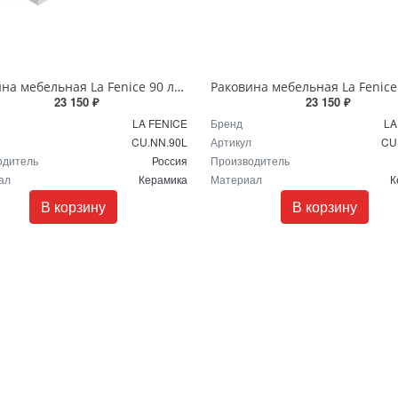
Раковина мебельная La Fenice 90 левая CU.NN.90L белая
23 150 ₽
23 150 ₽
LA FENICE
Бренд
LA
CU.NN.90L
Артикул
CU
одитель
Россия
Производитель
ал
Керамика
Материал
К
В корзину
В корзину