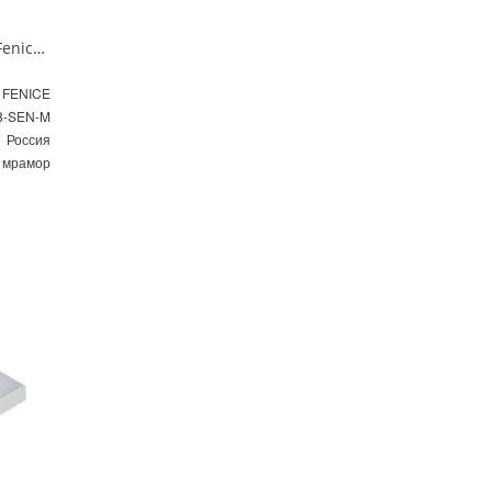
Раковина чаша накладная La Fenice Senso Matt белая матовая FNC-08-SEN-M
 FENICE
8-SEN-M
Россия
 мрамор