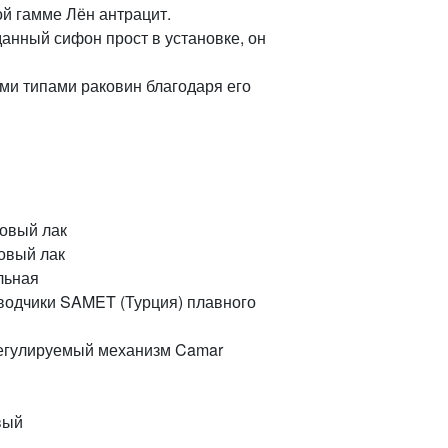
й гамме Лён антрацит.
анный сифон прост в установке, он
ми типами раковин благодаря его
матовый лак
матовый лак
льная
крытые доводчики SAMET (Турция) плавного
 механизм Camar
товый