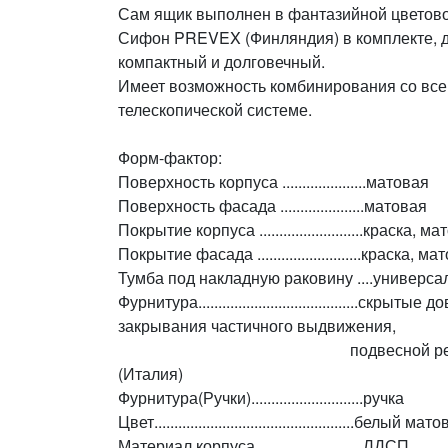
Сам ящик выполнен в фантазийной цветово
Сифон PREVEX (Финляндия) в комплекте, д
компактный и долговечный.
Имеет возможность комбинирования со все
телескопической системе.
Форм-фактор:
Поверхность корпуса .....................матовая
Поверхность фасада .....................матовая
Покрытие корпуса ..........................краска, 
Покрытие фасада ..........................краска, 
Тумба под накладную раковину ....универса
Фурнитура........................................с
закрывания частичного выдвижения,
подвесной регулируемый
(Италия)
Фурнитура(Ручки)............................ручка
Цвет..................................................белый ма
Материал корпуса ..........................ЛДСП