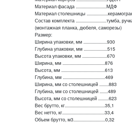
Материал фасада ..........................МДФ
Материал столешницы ..................керамогра
Состав комплекта ..........................тумба
(монтажная планка, дюбеля, саморезы)
Размер:
Ширина упаковки, мм ....................930
Глубина упаковки, мм ....................515
Высота упаковки, мм .....................670
Ширина, мм ....................................876
Высота, мм .....................................613
Глубина, мм ....................................469
Ширина, мм со столешницей ........883
Глубина, мм со столешницей .......489
Высота, мм со столешницей .........623
Вес брутто, кг..................................35,1
Вес нетто, кг....................................33,4
Объем брутто, м3...........................0,32