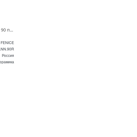
Раковина мебельная La Fenice 90 правая CU.NN.90R белая
 FENICE
.NN.90R
Россия
ерамика