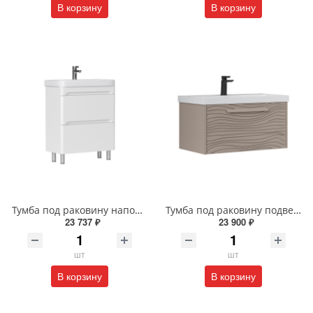
В корзину
В корзину
Тумба под раковину напольная EQUIL Найс 60 см tnNICE60.2Y-05 белая
Тумба под раковину подвесная EQUIL Глеам 80.1Я/Gleam 80.1Y амарок/дуб вотан tpGLEAM80.1Y-25
23 737 ₽
23 900 ₽
шт
шт
В корзину
В корзину