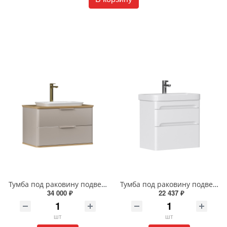
Тумба под раковину подвесная EQUIL Десерт 80.2Я/Desert 80.2Y с ручками в цвет амарок tpDSRT80.2Y-25R амарок/дуб
Тумба под раковину подвесная EQUIL Найс 70 см tpNICE70.2Y-05 белая
34 000 ₽
22 437 ₽
шт
шт