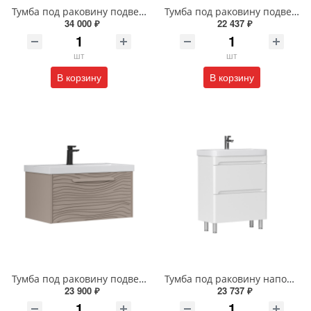
Тумба под раковину подвесная EQUIL Десерт 80.2Я/Desert 80.2Y с ручками в цвет амарок tpDSRT80.2Y-25R амарок/дуб
Тумба под раковину подвесная EQUIL Найс 70 см tpNICE70.2Y-05 белая
34 000 ₽
22 437 ₽
шт
шт
В корзину
В корзину
Тумба под раковину подвесная EQUIL Глеам 80.1Я/Gleam 80.1Y амарок/дуб вотан tpGLEAM80.1Y-25
Тумба под раковину напольная EQUIL Найс 60 см tnNICE60.2Y-05 белая
23 900 ₽
23 737 ₽