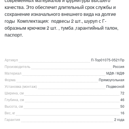
современных материалов и фурнитуры высшего
качества. Это обеспечит длительный срок службы и
сохранение изначального внешнего вида на долгие
годы Комплектация: подвесы 2 шт., шуруп с Г-
образным крючком 2 шт. , тумба ,гарантийный талон,
паспорт.
Артикул
П-Тор01075-0521Пр
Производитель
Россия
Материал
МДФ / МДФ
Форма
Прямоугольная
Установка (монтаж)
Подвесной
Ширина, см
72
Глубина, см
46
Высота, см
50
Вес, кг
16
Гарантия
2 года