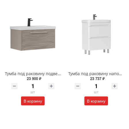
Тумба под раковину подвесная EQUIL Глеам 80.1Я/Gleam 80.1Y амарок/дуб вотан tpGLEAM80.1Y-25
Тумба под раковину напольная EQUIL Найс 60 см tnNICE60.2Y-05 белая
23 900 ₽
23 737 ₽
шт
шт
В корзину
В корзину