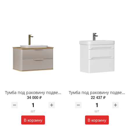
Тумба под раковину подвесная EQUIL Десерт 80.2Я/Desert 80.2Y с ручками в цвет амарок tpDSRT80.2Y-25R амарок/дуб
Тумба под раковину подвесная EQUIL Найс 70 см tpNICE70.2Y-05 белая
34 000 ₽
22 437 ₽
шт
шт
В корзину
В корзину