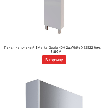
Пенал напольный 1Marka Gaula 40Н 2д.White У92522 белый
17 899 ₽
В корзину