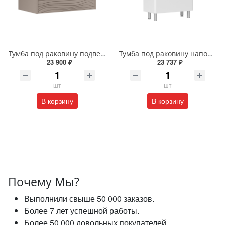
Тумба под раковину подвесная EQUIL Глеам 80.1Я/Gleam 80.1Y амарок/дуб вотан tpGLEAM80.1Y-25
Тумба под раковину напольная EQUIL Найс 60 см tnNICE60.2Y-05 белая
23 900 ₽
23 737 ₽
шт
шт
В корзину
В корзину
Почему Мы?
Выполнили свыше 50 000 заказов.
Более 7 лет успешной работы.
Более 50 000 довольных покупателей.