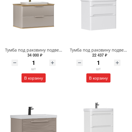
Тумба под раковину подвесная EQUIL Десерт 80.2Я/Desert 80.2Y с ручками в цвет амарок tpDSRT80.2Y-25R амарок/дуб
Тумба под раковину подвесная EQUIL Найс 70 см tpNICE70.2Y-05 белая
34 000 ₽
22 437 ₽
шт
шт
В корзину
В корзину